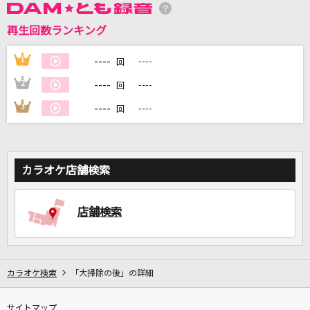
再生回数ランキング
DAMに会員登録・ログインして
カラオケをもっと楽しもう！
----
1
----
回
----
2
----
回
----
3
----
回
自宅でカラオケ歌い放題！
家族や友達と一緒に！練習にも！
カラオケ店舗検索
店舗検索
カラオケ検索
「大掃除の後」の詳細
サイトマップ