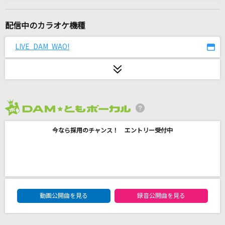
[生音]クリスマスキャロルの頃には
稲垣潤一
配信中のカラオケ機種
ヤングアダルト
LIVE DAM WAO!
マカロニえんぴつ
部屋
シャイトープ
2026年8月度
ヘビーローテーション
今なら採用のチャンス！ エントリー受付中
AKB48
[生音]ハッピーエンド
back number
DAM★ともボーカルエントリーランキング
[生音]サマー・サスピション
動画公開曲を見る
録音公開曲を見る
杉山清貴&オメガトライブ