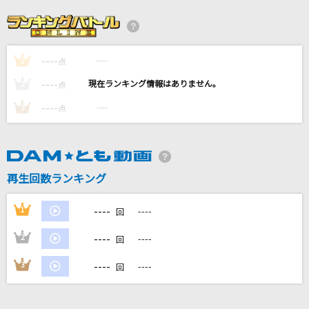
Fashionable
シーズ
----
----
1
Bunny Girl
点
AKASAKI
----
----
2
点
----
----
3
点
SWINGING
ムラマサ☆
ダーリン
再生回数ランキング
Mrs. GREEN APPLE
----
1
----
回
もっと見る
----
2
----
回
DAMの新曲・ランキングなど
----
3
----
回
カラオケ最新情報をチェック！