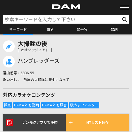
キーワード
曲名
歌手名
歌詞
大掃除の後
カラオケ検索
[ オオソウジノアト ]
ハンブレッダーズ
カラオケ店舗検索
選曲番号：
6836-55
部屋の大掃除に夢中になって
カラオケリクエスト
対応カラオケコンテンツ
全国りれき
リアルタイムで歌われている曲の一覧
デンモクアプリで予約
MYリスト保存