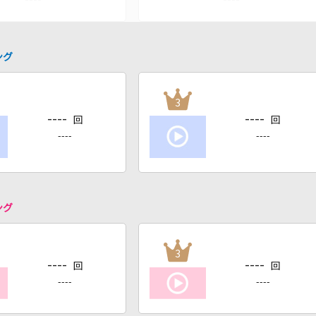
ング
3
----
----
回
回
----
----
ング
3
----
----
回
回
----
----