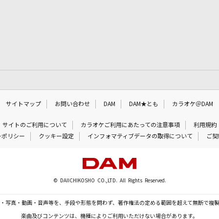
サイトマップ
お問い合わせ
DAM
DAM★とも
カラオケ＠DAM
サイトのご利用について
カラオケご利用にあたっての注意事項
利用規約
ーポリシー
クッキー設定
インフォマティブデータの取得について
ご契
© DAIICHIKOSHO CO.,LTD. All Rights Reserved.
・写真・動画・音声等を、手段や形態を問わず、著作権法の定める範囲を超えて無断で複
楽曲及びコンテンツは、機種によりご利用いただけない場合があります。