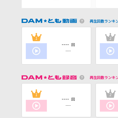
再生回数ランキ
1
2
----
回
----
再生回数ランキ
1
2
----
回
----