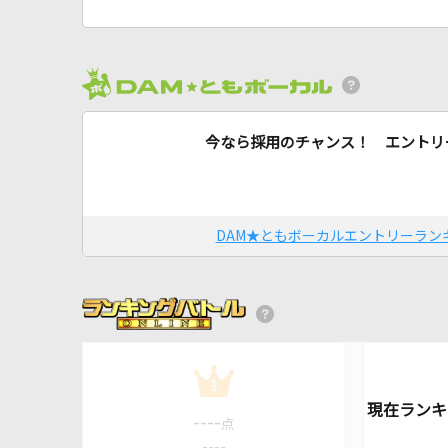
今なら採用のチャンス！ エントリ
DAM★ともボーカルエントリーラン
1
----
点
----