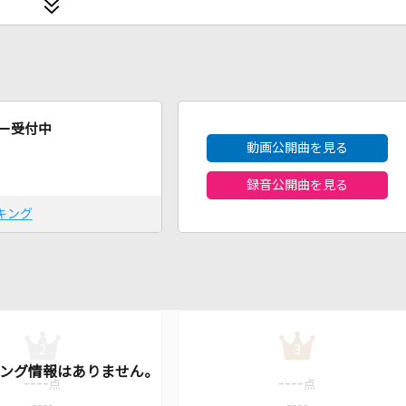
2026年8月度
ー受付中
動画公開曲を見る
録音公開曲を見る
キング
2
3
----
----
点
点
----
----