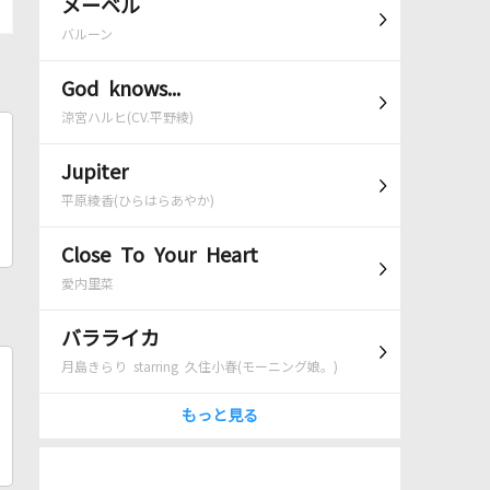
メーベル
バルーン
God knows...
涼宮ハルヒ(CV.平野綾)
Jupiter
平原綾香(ひらはらあやか)
Close To Your Heart
愛内里菜
バラライカ
月島きらり starring 久住小春(モーニング娘。)
もっと見る