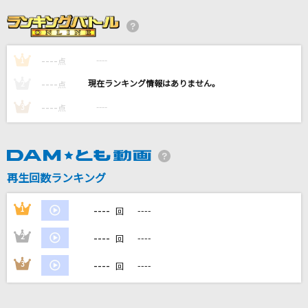
ひとりぼっちの晩餐会
若江準威知・ポプラ
----
----
1
[良音]ロマンス
点
PENICILLIN
----
----
2
点
----
----
3
点
Let It Go [レット・イット・ゴー]
Idina Menzel
ORION
再生回数ランキング
中島美嘉
----
1
----
回
もっと見る
----
2
----
回
DAMの新曲・ランキングなど
----
3
----
回
カラオケ最新情報をチェック！