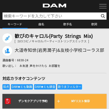
キーワード
曲名
歌手名
歌詞
歓びのキャロル(Party Strings Mix)
カラオケ検索
[ ヨロコビノキャロルパーティーストリングスミックス ]
大道寺知世(岩男潤子)&友枝小学校コーラス部
カラオケ店舗検索
選曲番号：
6838-24
お友達 声をかけたら お部屋を
カラオケリクエスト
対応カラオケコンテンツ
全国りれき
リアルタイムで歌われている曲の一覧
デンモクアプリで予約
MYリスト保存