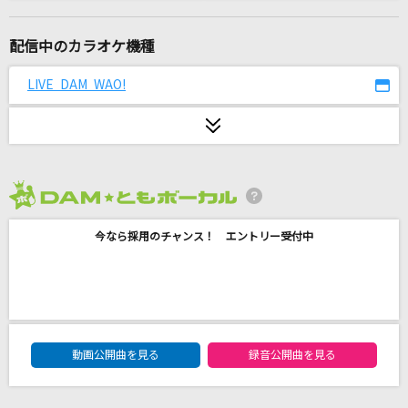
[生音]僕が一番欲しかったもの
槇原敬之(Makihara)
配信中のカラオケ機種
虹色の戦争
LIVE DAM WAO!
SEKAI NO OWARI(世界の終わり)
[生音]ブルーアンバー
back number
2026年8月度
SPECIALZ
今なら採用のチャンス！ エントリー受付中
King Gnu
Border Line
加賀美茉莉
DAM★ともボーカルエントリーランキング
FIRE AFTER FIRE
動画公開曲を見る
録音公開曲を見る
聖飢魔Ⅱ