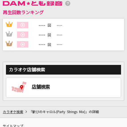
再生回数ランキング
DAMに会員登録・ログインして
カラオケをもっと楽しもう！
----
1
----
回
----
2
----
回
----
3
----
回
自宅でカラオケ歌い放題！
家族や友達と一緒に！練習にも！
カラオケ店舗検索
店舗検索
カラオケ検索
「歓びのキャロル(Party Strings Mix)」の詳細
サイトマップ