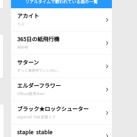
リアルタイムで歌われている曲の一覧
アカイト
りぶ
365日の紙飛行機
AKB48
サターン
ずっと真夜中でいいのに。
エルダーフラワー
Official髭男dism
ブラック★ロックシューター
supercell feat.初音ミク
staple stable