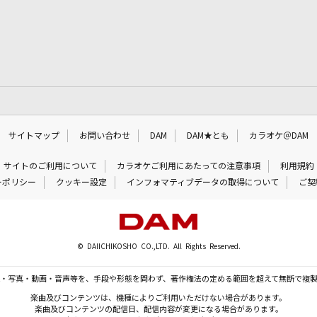
サイトマップ
お問い合わせ
DAM
DAM★とも
カラオケ＠DAM
サイトのご利用について
カラオケご利用にあたっての注意事項
利用規約
ーポリシー
クッキー設定
インフォマティブデータの取得について
ご契
© DAIICHIKOSHO CO.,LTD. All Rights Reserved.
・写真・動画・音声等を、手段や形態を問わず、著作権法の定める範囲を超えて無断で複
楽曲及びコンテンツは、機種によりご利用いただけない場合があります。
楽曲及びコンテンツの配信日、配信内容が変更になる場合があります。