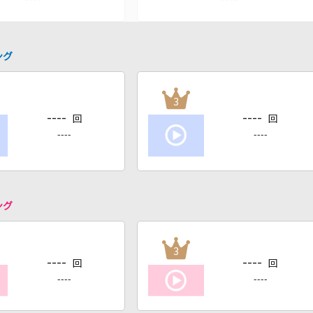
ング
3
----
----
回
回
----
----
ング
3
----
----
回
回
----
----