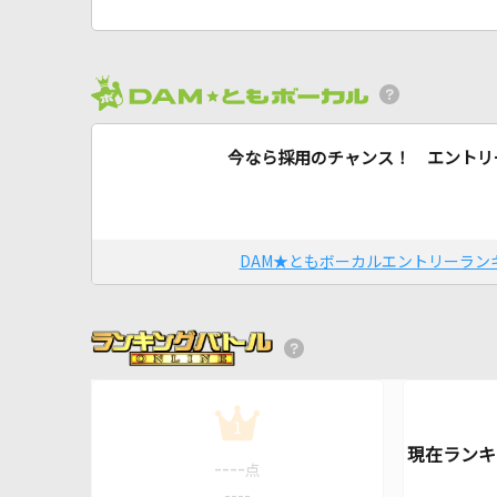
今なら採用のチャンス！ エントリ
DAM★ともボーカルエントリーラン
1
----
点
----