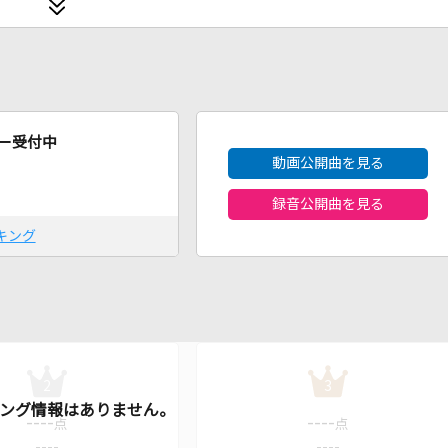
2026年8月度
ー受付中
動画公開曲を見る
録音公開曲を見る
キング
2
3
----
----
点
点
----
----