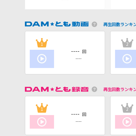
再生回数ランキ
1
2
----
回
----
再生回数ランキ
1
2
----
回
----