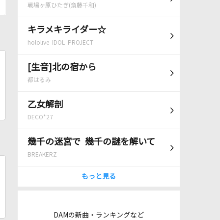
戦場ヶ原ひたぎ(斎藤千和)
キラメキライダー☆
hololive IDOL PROJECT
[生音]北の宿から
都はるみ
乙女解剖
DECO*27
幾千の迷宮で 幾千の謎を解いて
BREAKERZ
もっと見る
DAMの新曲・ランキングなど