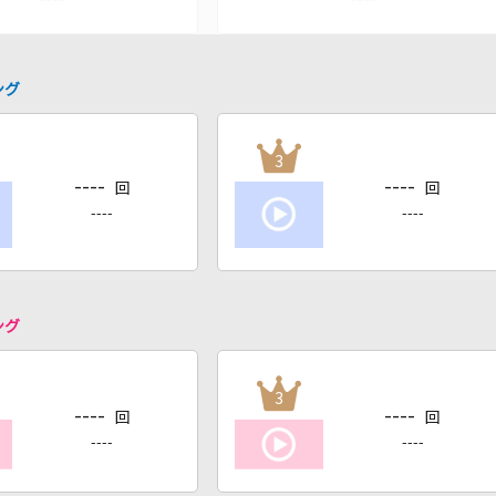
ング
3
----
----
回
回
----
----
ング
3
----
----
回
回
----
----