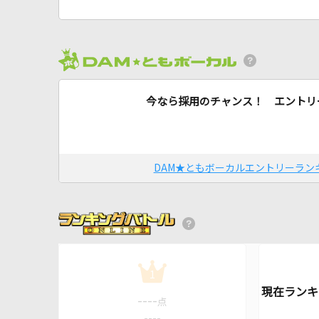
今なら採用のチャンス！ エントリ
DAM★ともボーカルエントリーラン
1
----
点
----