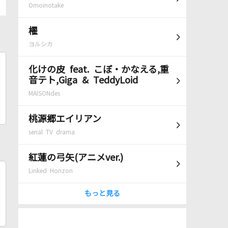
Omoinotake
櫂
ヨルシカ
化けの皮 feat. こぼ・かなえる,重
音テト,Giga & TeddyLoid
MAISONdes
桃源郷エイリアン
serial TV drama
紅蓮の弓矢(アニメver.)
Linked Horizon
もっと見る