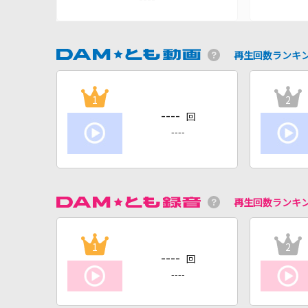
再生回数ランキ
1
2
----
回
----
再生回数ランキ
1
2
----
回
----