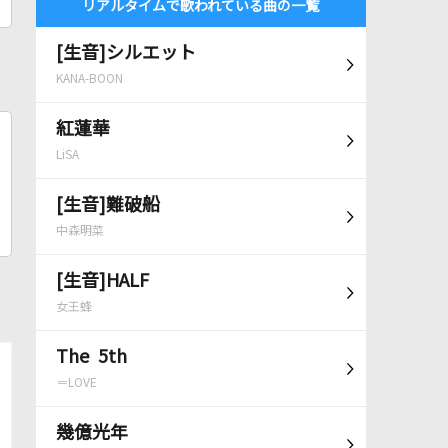
リアルタイムで歌われている曲の一覧
[生音]シルエット
KANA-BOON
紅蓮華
LiSA
[生音]難破船
中森明菜
[生音]HALF
女王蜂
The 5th
＝LOVE
幾億光年