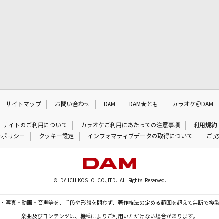
サイトマップ
お問い合わせ
DAM
DAM★とも
カラオケ＠DAM
サイトのご利用について
カラオケご利用にあたっての注意事項
利用規約
ーポリシー
クッキー設定
インフォマティブデータの取得について
ご契
© DAIICHIKOSHO CO.,LTD. All Rights Reserved.
・写真・動画・音声等を、手段や形態を問わず、著作権法の定める範囲を超えて無断で複
楽曲及びコンテンツは、機種によりご利用いただけない場合があります。