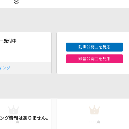
2026年8月度
ー受付中
動画公開曲を見る
録音公開曲を見る
キング
2
3
----
----
点
点
----
----