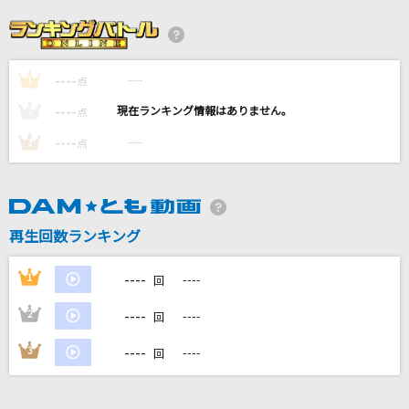
完全勝利Love&Good！
iLiFE!
----
----
1
Deep in Abyss
点
リコ(CV:富田美憂)、レグ(CV:伊瀬茉莉也)
----
----
2
点
----
----
3
点
ゾクゾク
ファントムシータ
[生音]ないものねだり
再生回数ランキング
KANA-BOON
----
1
----
回
もっと見る
----
2
----
回
DAMの新曲・ランキングなど
----
3
----
回
カラオケ最新情報をチェック！