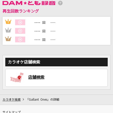
再生回数ランキング
DAMに会員登録・ログインして
カラオケをもっと楽しもう！
----
1
----
回
----
2
----
回
----
3
----
回
自宅でカラオケ歌い放題！
家族や友達と一緒に！練習にも！
カラオケ店舗検索
店舗検索
カラオケ検索
「Gallant Ones」の詳細
サイトマップ