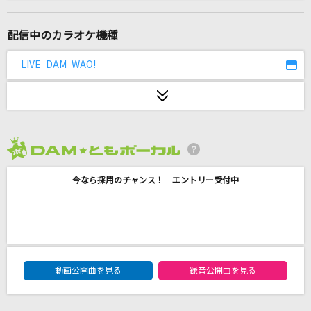
手遅れcaution
＝LOVE
配信中のカラオケ機種
[生音]絵空
LIVE DAM WAO!
マルシィ
魔法って言っていいかな?
平井堅
2026年8月度
ダーリン
今なら採用のチャンス！ エントリー受付中
Mrs. GREEN APPLE
あなたへ贈る歌
erica
DAM★ともボーカルエントリーランキング
ヒトリゴト
動画公開曲を見る
録音公開曲を見る
ClariS