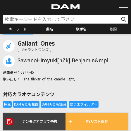
キーワード
曲名
歌手名
歌詞
Gallant Ones
カラオケ検索
[ ギャラントワンズ ]
SawanoHiroyuki[nZk]:Benjamin&mpi
カラオケ店舗検索
選曲番号：
6844-45
The flicker of the candle light,
カラオケリクエスト
対応カラオケコンテンツ
全国りれき
リアルタイムで歌われている曲の一覧
デンモクアプリで予約
MYリスト保存