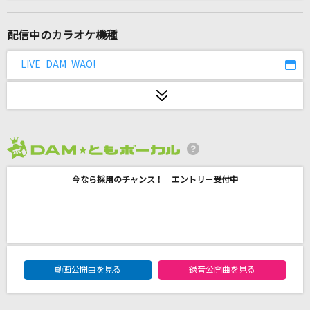
[生音]夜空ノムコウ
SMAP
配信中のカラオケ機種
For You
LIVE DAM WAO!
AZU
幾億光年
Omoinotake
2026年8月度
セプテンバーさん
今なら採用のチャンス！ エントリー受付中
RADWIMPS
[プロオケ]千の風になって
秋川雅史
DAM★ともボーカルエントリーランキング
慕情
動画公開曲を見る
録音公開曲を見る
サザンオールスターズ