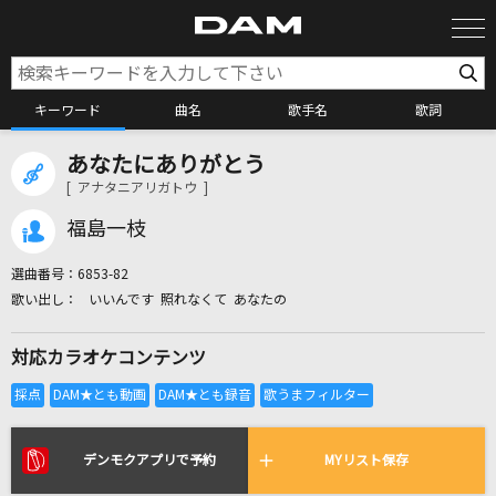
キーワード
曲名
歌手名
歌詞
あなたにありがとう
カラオケ検索
[ アナタニアリガトウ ]
福島一枝
カラオケ店舗検索
選曲番号：
6853-82
いいんです 照れなくて あなたの
カラオケリクエスト
対応カラオケコンテンツ
全国りれき
リアルタイムで歌われている曲の一覧
デンモクアプリで予約
MYリスト保存