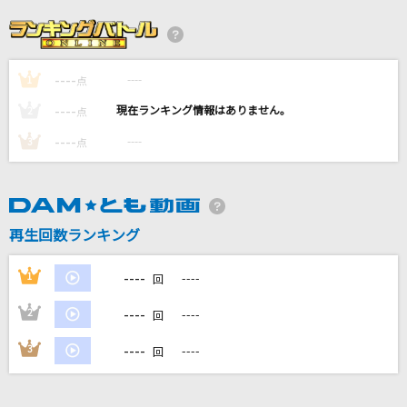
君はロックを聴かない
あいみょん
----
----
1
ビリヤニ
点
乃木坂46
----
----
2
点
----
----
3
点
ロストワンの号哭
Neru feat.鏡音リン
RPG
再生回数ランキング
SEKAI NO OWARI(世界の終わり)
----
1
----
回
もっと見る
----
2
----
回
DAMの新曲・ランキングなど
----
3
----
回
カラオケ最新情報をチェック！