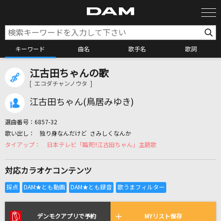
キーワード
曲名
歌手名
歌詞
江古田ちゃんの歌
カラオケ検索
[ エコダチャンノウタ ]
江古田ちゃん(鳥居みゆき)
カラオケ店舗検索
選曲番号：
6857-32
独り身なんだけど さみしくなんか
カラオケリクエスト
日本テレビ「臨死!!江古田ちゃん」主題歌
対応カラオケコンテンツ
全国りれき
リアルタイムで歌われている曲の一覧
デンモクアプリで予約
MYリスト保存