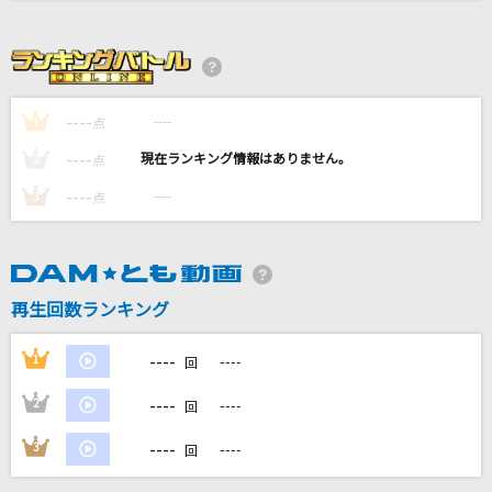
[生音]高嶺の花子さん
back number
ラストノートしか知らない
----
----
1
点
＝LOVE
----
----
2
点
Five
----
----
3
点
嵐(アラシ)
電車の窓から
back number
再生回数ランキング
もっと見る
----
1
----
回
----
2
----
回
DAMの新曲・ランキングなど
カラオケ最新情報をチェック！
----
3
----
回