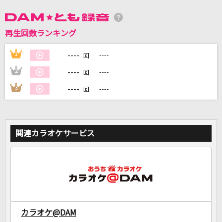
DAMに会員登録・ログインして
再生回数ランキング
カラオケをもっと楽しもう！
----
1
----
回
----
2
----
回
----
3
----
回
自宅でカラオケ歌い放題！
家族や友達と一緒に！練習にも！
関連カラオケサービス
カラオケ@DAM