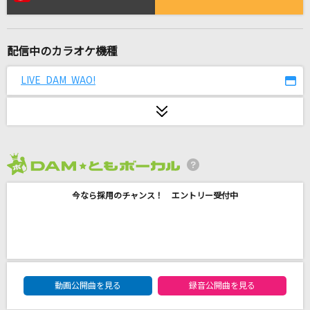
[生音]ガリレオは恋をする
優里
配信中のカラオケ機種
燦燦
三浦大知
LIVE DAM WAO!
WOMAN
アン・ルイス
[生音]もう恋なんてしない
2026年8月度
槇原敬之(Makihara)
今なら採用のチャンス！ エントリー受付中
サムライハート(Some Like It Hot!!)
SPYAIR
God knows...
DAM★ともボーカルエントリーランキング
動画公開曲を見る
録音公開曲を見る
涼宮ハルヒ(CV.平野綾)