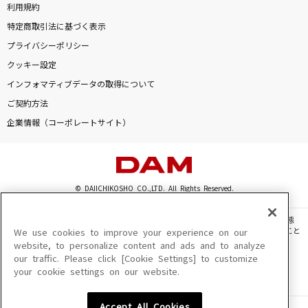
利用規約
特定商取引法に基づく表示
プライバシーポリシー
クッキー設定
インフォマティブデータの取得について
ご契約方法
企業情報（コーポレートサイト）
© DAIICHIKOSHO CO.,LTD. All Rights Reserved.
このサイトに掲載されている一切の文章・画像・写真・動画・音声等を、手段や形態
を問わず、著作権法の定める範囲を超えて無断で複製、転載、ファイル化などすること
We use cookies to improve your experience on our
を禁じます。
website, to personalize content and ads and to analyze
our traffic. Please click [Cookie Settings] to customize
楽曲及びコンテンツは、機種によりご利用いただけない場合があります。
your cookie settings on our website.
楽曲及びコンテンツの配信日、配信内容が変更になる場合があります。
楽曲によりMYリスト保存ができない場合があります。
Accept All Cookies