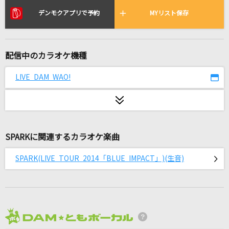
Monopoly
デンモクアプリで予約
MYリスト保存
乃木坂46
劇薬中毒
配信中のカラオケ機種
＝LOVE
LIVE DAM WAO!
Time goes by
Every Little Thing
紅蓮華
LiSA
SPARKに関連するカラオケ楽曲
[生音]真夏の果実
SPARK(LIVE TOUR 2014「BLUE IMPACT」)(生音)
サザンオールスターズ
Monster
嵐(アラシ)
2026年8月度