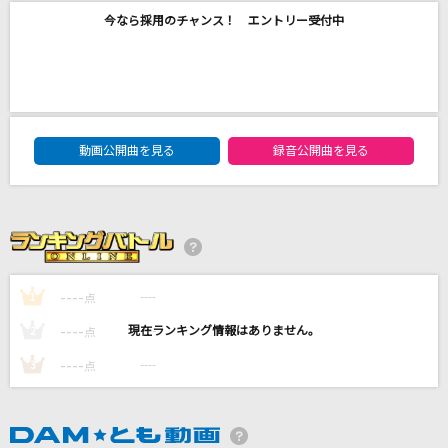
ケセラセラ
今なら採用のチャンス！ エントリー受付中
Mrs. GREEN APPLE
からくりピエロ
40mP feat.初音ミク
DAM★ともボーカルエントリーランキング
動画公開曲を見る
録音公開曲を見る
虹
AAA(トリプル・エー)
あびすいんざわーるど
Eve
----
----
1
点
もっと見る
----
----
2
点
----
----
3
点
DAMの新曲・ランキングなど
カラオケ最新情報をチェック！