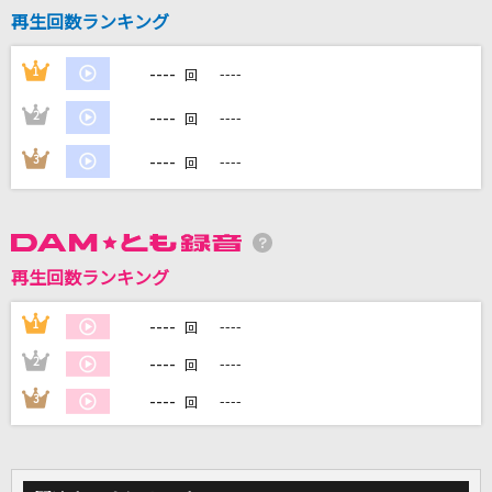
再生回数ランキング
DAMに会員登録・ログインして
----
1
----
回
カラオケをもっと楽しもう！
----
2
----
回
----
3
----
回
自宅でカラオケ歌い放題！
家族や友達と一緒に！練習にも！
再生回数ランキング
----
1
----
回
----
2
----
回
----
3
----
回