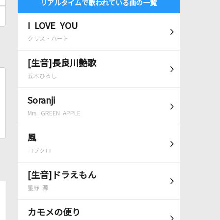
リアルタイムで歌われている曲の一覧
I LOVE YOU
クリス・ハート
[生音]長良川艶歌
五木ひろし
Soranji
Mrs. GREEN APPLE
風
コブクロ
[生音]ドラえもん
星野 源
カモメの便り