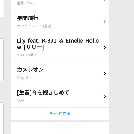
香月あやの
星間飛行
ランカ・リー=中島愛
Lily feat. K-391 & Emelie Hollo
w [リリー]
Alan Walker
カメレオン
King Gnu
[生音]今を抱きしめて
NOA
もっと見る