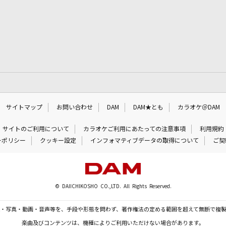
サイトマップ
お問い合わせ
DAM
DAM★とも
カラオケ＠DAM
サイトのご利用について
カラオケご利用にあたっての注意事項
利用規約
ーポリシー
クッキー設定
インフォマティブデータの取得について
ご契
© DAIICHIKOSHO CO.,LTD. All Rights Reserved.
・写真・動画・音声等を、手段や形態を問わず、著作権法の定める範囲を超えて無断で複
楽曲及びコンテンツは、機種によりご利用いただけない場合があります。