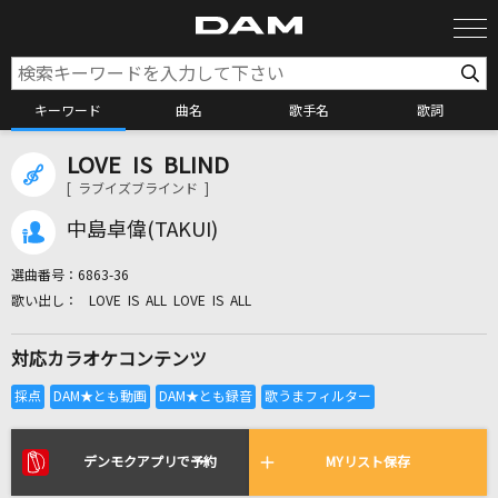
キーワード
曲名
歌手名
歌詞
LOVE IS BLIND
カラオケ検索
[ ラブイズブラインド ]
中島卓偉(TAKUI)
カラオケ店舗検索
選曲番号：
6863-36
LOVE IS ALL LOVE IS ALL
カラオケリクエスト
対応カラオケコンテンツ
全国りれき
リアルタイムで歌われている曲の一覧
デンモクアプリで予約
MYリスト保存