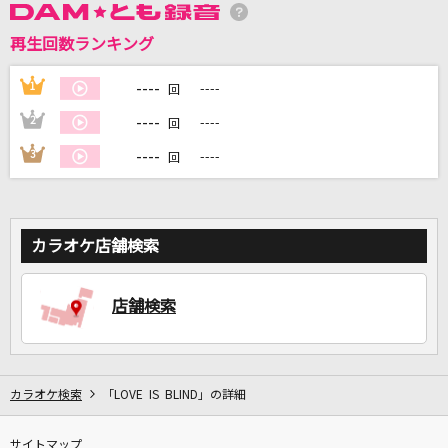
再生回数ランキング
DAMに会員登録・ログインして
カラオケをもっと楽しもう！
----
1
----
回
----
2
----
回
----
3
----
回
自宅でカラオケ歌い放題！
家族や友達と一緒に！練習にも！
カラオケ店舗検索
店舗検索
カラオケ検索
「LOVE IS BLIND」の詳細
サイトマップ