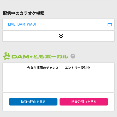
フェイキング・オブ・コメディ(feat. v_flower)
jon-YAKITORY
配信中のカラオケ機種
Real Face
LIVE DAM WAO!
KAT-TUN
愛が灯る
ロクデナシ
2026年8月度
lulu.
今なら採用のチャンス！ エントリー受付中
Mrs. GREEN APPLE
SWINGING
ムラマサ☆
DAM★ともボーカルエントリーランキング
踊楽園
動画公開曲を見る
録音公開曲を見る
CLAN QUEEN