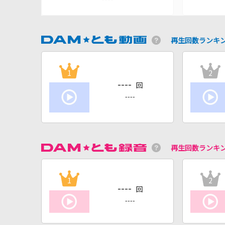
再生回数ランキ
1
2
----
回
----
再生回数ランキ
1
2
----
回
----