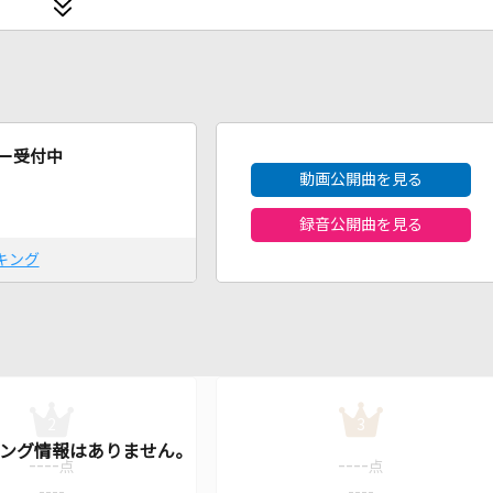
2026年8月度
ー受付中
動画公開曲を見る
録音公開曲を見る
キング
2
3
----
----
点
点
----
----