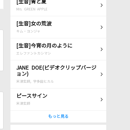
[生音]青と夏
Mrs. GREEN APPLE
[生音]女の荒波
キム・ヨンジャ
[生音]今宵の月のように
エレファントカシマシ
JANE DOE(ビデオクリップバージ
ョン)
米津玄師, 宇多田ヒカル
ピースサイン
米津玄師
もっと見る