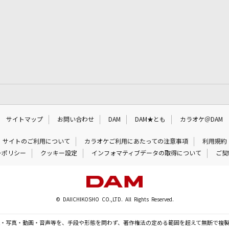
サイトマップ
お問い合わせ
DAM
DAM★とも
カラオケ＠DAM
サイトのご利用について
カラオケご利用にあたっての注意事項
利用規約
ーポリシー
クッキー設定
インフォマティブデータの取得について
ご契
© DAIICHIKOSHO CO.,LTD. All Rights Reserved.
・写真・動画・音声等を、手段や形態を問わず、著作権法の定める範囲を超えて無断で複