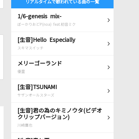
リアルタイムで歌われている曲の一覧
1/6-genesis mix-
ぼーかりおどP(noa) feat.初音ミク
[生音]Hello Especially
スキマスイッチ
メリーゴーランド
優里
[生音]TSUNAMI
サザンオールスターズ
[生音]君の為のキミノウタ(ビデオ
クリップバージョン)
川崎鷹也