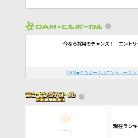
今なら採用のチャンス！ エントリ
DAM★ともボーカルエントリーラン
1
----
点
----