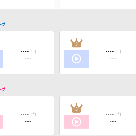
ング
3
----
----
回
回
----
----
ング
3
----
----
回
回
----
----