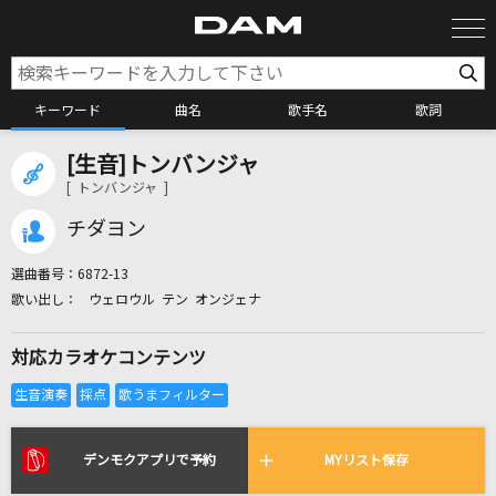
キーワード
曲名
歌手名
歌詞
[生音]トンバンジャ
カラオケ検索
[ トンバンジャ ]
チダヨン
カラオケ店舗検索
選曲番号：
6872-13
ウェロウル テン オンジェナ
カラオケリクエスト
対応カラオケコンテンツ
全国りれき
リアルタイムで歌われている曲の一覧
デンモクアプリで予約
MYリスト保存