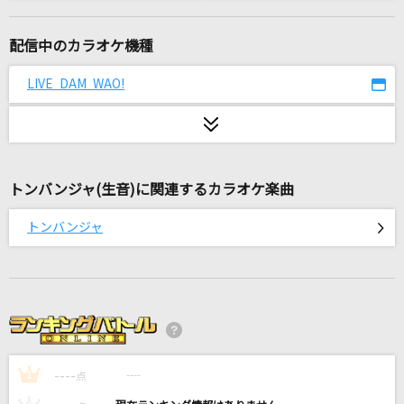
残響散歌
Aimer(エメ)
配信中のカラオケ機種
私が言う前に抱きしめなきゃね
LIVE DAM WAO!
Juice=Juice
ひゅるりらぱっぱ
tuki.
トンバンジャ(生音)に関連するカラオケ楽曲
[生音]クリスマスソング
トンバンジャ
back number
愛くださいませ
≠ME
残機
----
ずっと真夜中でいいのに。
----
1
点