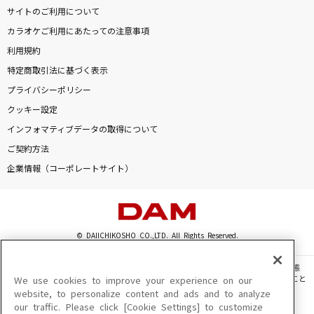
サイトのご利用について
カラオケご利用にあたっての注意事項
利用規約
特定商取引法に基づく表示
プライバシーポリシー
クッキー設定
インフォマティブデータの取得について
ご契約方法
企業情報（コーポレートサイト）
© DAIICHIKOSHO CO.,LTD. All Rights Reserved.
このサイトに掲載されている一切の文章・画像・写真・動画・音声等を、手段や形態
を問わず、著作権法の定める範囲を超えて無断で複製、転載、ファイル化などすること
We use cookies to improve your experience on our
を禁じます。
website, to personalize content and ads and to analyze
our traffic. Please click [Cookie Settings] to customize
楽曲及びコンテンツは、機種によりご利用いただけない場合があります。