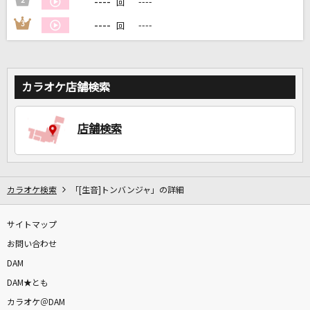
----
2
----
回
----
3
----
回
DAMに会員登録・ログインして
カラオケをもっと楽しもう！
カラオケ店舗検索
自宅でカラオケ歌い放題！
店舗検索
家族や友達と一緒に！練習にも！
カラオケ検索
「[生音]トンバンジャ」の詳細
サイトマップ
お問い合わせ
DAM
DAM★とも
カラオケ＠DAM