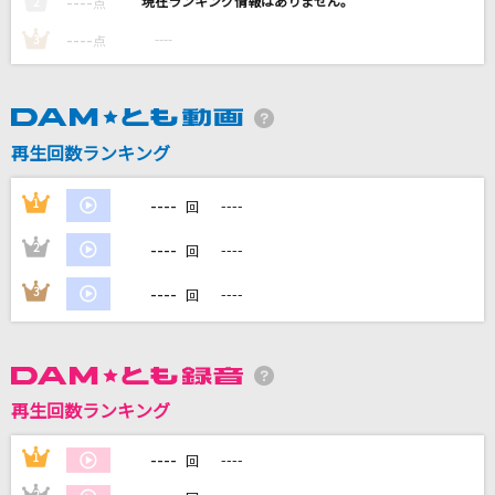
----
----
2
点
silent
----
----
3
点
SEKAI NO OWARI(世界の終わり)
[生音]月並みに輝け
結束バンド
再生回数ランキング
Kawaii Kaiwai
----
1
----
回
PiKi
----
2
----
回
女々しくて(踊ってみた!Ver.)
----
3
----
回
ゴールデンボンバー
もっと見る
再生回数ランキング
DAMの新曲・ランキングなど
カラオケ最新情報をチェック！
----
1
----
回