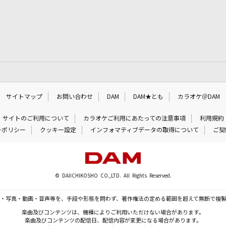
サイトマップ
お問い合わせ
DAM
DAM★とも
カラオケ＠DAM
サイトのご利用について
カラオケご利用にあたっての注意事項
利用規約
ーポリシー
クッキー設定
インフォマティブデータの取得について
ご契
© DAIICHIKOSHO CO.,LTD. All Rights Reserved.
・写真・動画・音声等を、手段や形態を問わず、著作権法の定める範囲を超えて無断で複
楽曲及びコンテンツは、機種によりご利用いただけない場合があります。
楽曲及びコンテンツの配信日、配信内容が変更になる場合があります。