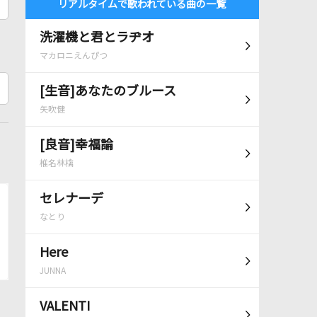
リアルタイムで歌われている曲の一覧
洗濯機と君とラヂオ
マカロニえんぴつ
[生音]あなたのブルース
矢吹健
[良音]幸福論
椎名林檎
セレナーデ
なとり
Here
JUNNA
VALENTI