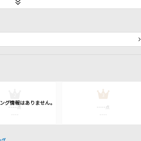
2
3
----
----
点
点
----
----
ング