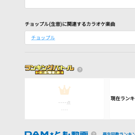
チョップル(生音)に関連するカラオケ楽曲
チョップル
1
----
点
----
再生回数ランキ