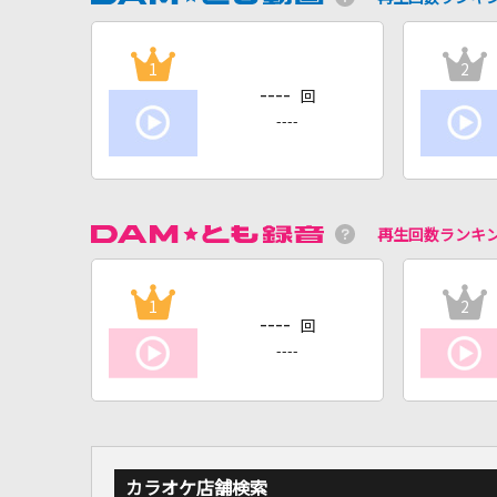
1
2
----
回
----
再生回数ランキ
1
2
----
回
----
カラオケ店舗検索