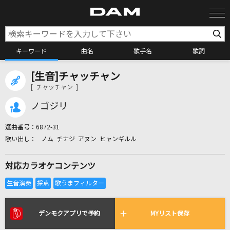
キーワード
曲名
歌手名
歌詞
[生音]チャッチャン
カラオケ検索
[ チャッチャン ]
ノゴジリ
カラオケ店舗検索
選曲番号：
6872-31
ノム チナジ アヌン ヒャンギルル
カラオケリクエスト
対応カラオケコンテンツ
全国りれき
リアルタイムで歌われている曲の一覧
デンモクアプリで予約
MYリスト保存