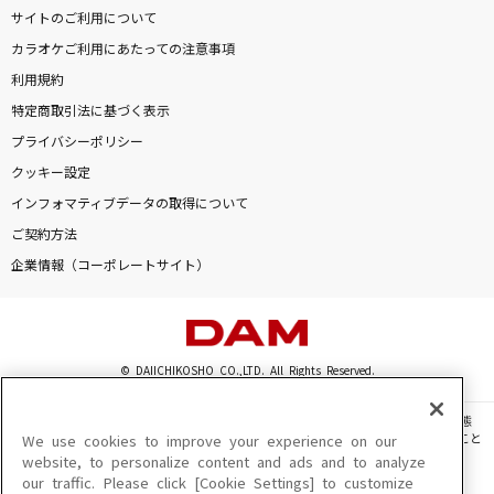
サイトのご利用について
カラオケご利用にあたっての注意事項
利用規約
特定商取引法に基づく表示
プライバシーポリシー
クッキー設定
インフォマティブデータの取得について
ご契約方法
企業情報（コーポレートサイト）
© DAIICHIKOSHO CO.,LTD. All Rights Reserved.
このサイトに掲載されている一切の文章・画像・写真・動画・音声等を、手段や形態
を問わず、著作権法の定める範囲を超えて無断で複製、転載、ファイル化などすること
We use cookies to improve your experience on our
を禁じます。
website, to personalize content and ads and to analyze
our traffic. Please click [Cookie Settings] to customize
楽曲及びコンテンツは、機種によりご利用いただけない場合があります。