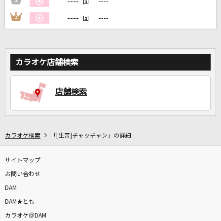
----
2
----
回
----
3
----
回
DAMに会員登録・ログインして
カラオケをもっと楽しもう！
カラオケ店舗検索
自宅でカラオケ歌い放題！
店舗検索
家族や友達と一緒に！練習にも！
カラオケ検索
「[生音]チャッチャン」の詳細
サイトマップ
お問い合わせ
DAM
DAM★とも
カラオケ＠DAM