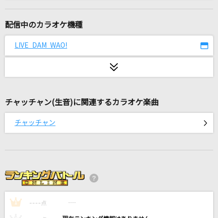
3月9日
レミオロメン
配信中のカラオケ機種
a walk in the park
LIVE DAM WAO!
安室奈美恵
怪物
YOASOBI
チャッチャン(生音)に関連するカラオケ楽曲
[生音]好きだ。
チャッチャン
Little Glee Monster
狭心症
RADWIMPS
鱗(うろこ)
----
秦 基博
----
1
点