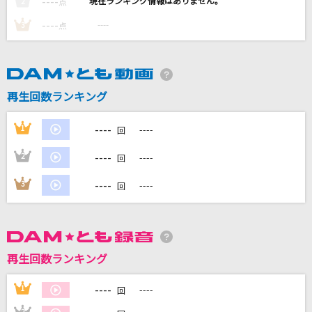
----
----
2
点
海の声
----
----
3
点
浦島太郎(桐谷健太)
恋一夜
Acid Black Cherry
再生回数ランキング
ハイライト・ハイライト
----
1
----
回
the peggies
----
2
----
回
旅路
----
3
----
回
藤井 風
もっと見る
再生回数ランキング
DAMの新曲・ランキングなど
カラオケ最新情報をチェック！
----
1
----
回