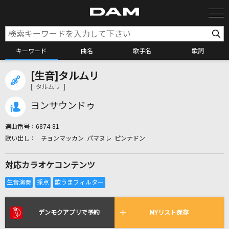
キーワード
曲名
歌手名
歌詞
[生音]タルムリ
カラオケ検索
[ タルムリ ]
ヨンサウンドゥ
カラオケ店舗検索
選曲番号：
6874-81
チョンマッカン パマヌレ ピンナドン
カラオケリクエスト
対応カラオケコンテンツ
全国りれき
リアルタイムで歌われている曲の一覧
デンモクアプリで予約
MYリスト保存