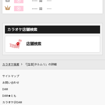
----
2
----
回
----
3
----
回
DAMに会員登録・ログインして
カラオケをもっと楽しもう！
カラオケ店舗検索
自宅でカラオケ歌い放題！
店舗検索
家族や友達と一緒に！練習にも！
カラオケ検索
「[生音]タルムリ」の詳細
サイトマップ
お問い合わせ
DAM
DAM★とも
カラオケ＠DAM