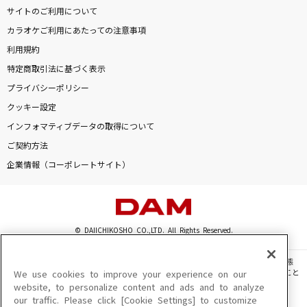
サイトのご利用について
カラオケご利用にあたっての注意事項
利用規約
特定商取引法に基づく表示
プライバシーポリシー
クッキー設定
インフォマティブデータの取得について
ご契約方法
企業情報（コーポレートサイト）
© DAIICHIKOSHO CO.,LTD. All Rights Reserved.
このサイトに掲載されている一切の文章・画像・写真・動画・音声等を、手段や形態
を問わず、著作権法の定める範囲を超えて無断で複製、転載、ファイル化などすること
We use cookies to improve your experience on our
を禁じます。
website, to personalize content and ads and to analyze
our traffic. Please click [Cookie Settings] to customize
楽曲及びコンテンツは、機種によりご利用いただけない場合があります。