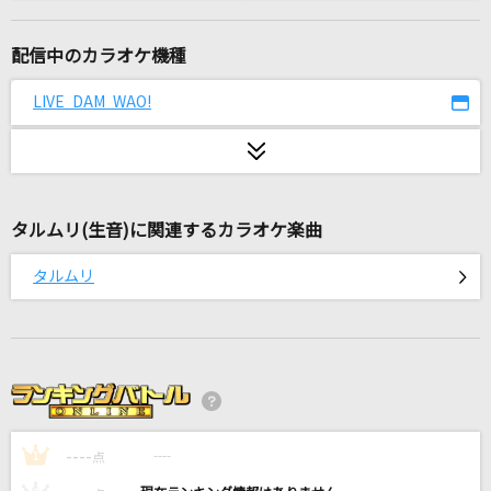
太陽の島
甲斐裕次郎
配信中のカラオケ機種
風になる
LIVE DAM WAO!
つじあやの
クソラスト
アンと私
タルムリ(生音)に関連するカラオケ楽曲
醜い生き物
タルムリ
CHiCO with HoneyWorks
花
ORANGE RANGE
ハナミズキ
----
一青 窈
----
1
点