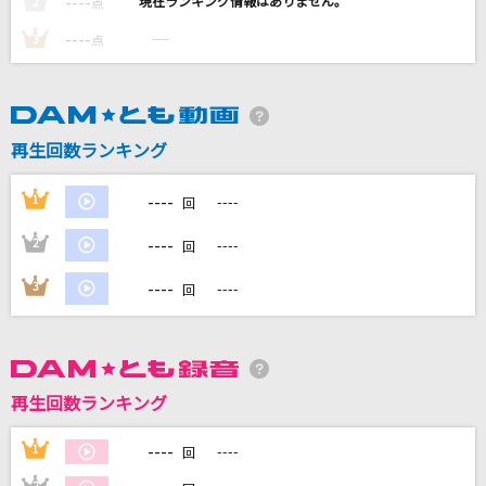
----
----
2
点
ケセラセラ
----
----
3
点
Mrs. GREEN APPLE
[良音]月光花
Janne Da Arc
再生回数ランキング
[生音]I LOVE YOU
----
1
----
回
尾崎豊
----
2
----
回
Philosophyz
----
3
----
回
水谷瑠奈(NanosizeMir)
もっと見る
再生回数ランキング
DAMの新曲・ランキングなど
カラオケ最新情報をチェック！
----
1
----
回