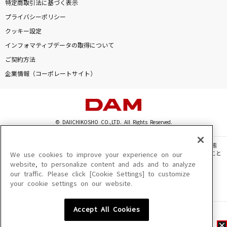
特定商取引法に基づく表示
プライバシーポリシー
クッキー設定
インフォマティブデータの取得について
ご契約方法
企業情報（コーポレートサイト）
© DAIICHIKOSHO CO.,LTD. All Rights Reserved.
このサイトに掲載されている一切の文章・画像・写真・動画・音声等を、手段や形態
を問わず、著作権法の定める範囲を超えて無断で複製、転載、ファイル化などすること
We use cookies to improve your experience on our
を禁じます。
website, to personalize content and ads and to analyze
our traffic. Please click [Cookie Settings] to customize
楽曲及びコンテンツは、機種によりご利用いただけない場合があります。
your cookie settings on our website.
楽曲及びコンテンツの配信日、配信内容が変更になる場合があります。
楽曲によりMYリスト保存ができない場合があります。
Accept All Cookies
JASRAC許諾番号
6602250213Y31015 6602250112Y38026 6602250240Y31015
6602250241Y45122