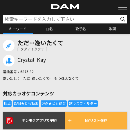
キーワード
曲名
歌手名
歌詞
ただ…逢いたくて
カラオケ検索
[ タダアイタクテ ]
Crystal Kay
カラオケ店舗検索
選曲番号：
6875-92
ただ 逢いたくて… もう逢えなくて
カラオケリクエスト
対応カラオケコンテンツ
全国りれき
リアルタイムで歌われている曲の一覧
デンモクアプリで予約
MYリスト保存