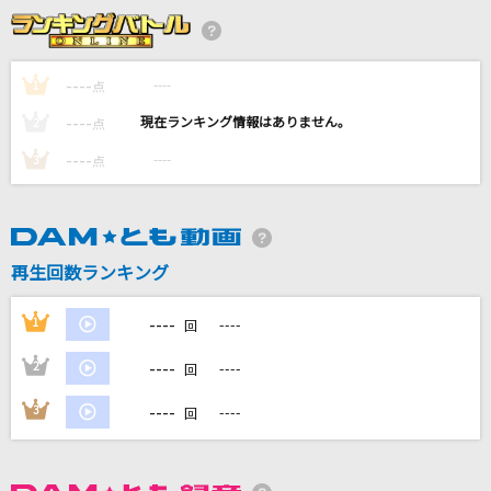
大阪LOVER
DREAMS COME TRUE
----
----
1
点
[生音]HELLO
----
----
2
点
福山雅治
----
----
3
点
me me she
RADWIMPS
サムライハート(Some Like It Hot!!)
再生回数ランキング
SPYAIR
----
1
----
回
もっと見る
----
2
----
回
DAMの新曲・ランキングなど
----
3
----
回
カラオケ最新情報をチェック！