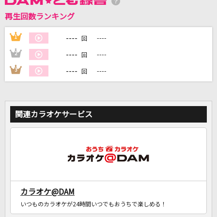
再生回数ランキング
DAMに会員登録・ログインして
カラオケをもっと楽しもう！
----
1
----
回
----
2
----
回
----
3
----
回
自宅でカラオケ歌い放題！
家族や友達と一緒に！練習にも！
関連カラオケサービス
カラオケ@DAM
いつものカラオケが24時間いつでもおうちで楽しめる！