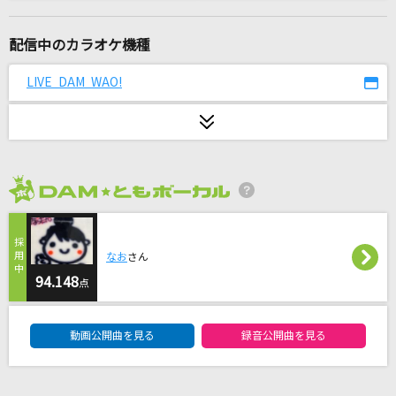
後ろ姿
柴田淳
配信中のカラオケ機種
[生音]恋におちて-Fall in love-
LIVE DAM WAO!
小林明子
[生音]ベテルギウス
優里
2026年8月度
恋
星野 源
なお
さん
会いたくて 会いたくて
94.148
点
西野カナ
DAM★ともボーカルエントリーランキング
動画公開曲を見る
録音公開曲を見る
センチメンタルラブ
みみめめMIMI