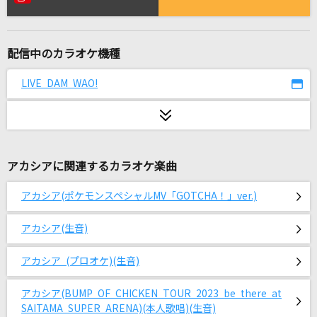
[生音]TRUE LOVE
藤井フミヤ(藤井郁弥)
配信中のカラオケ機種
立ち上がリーヨ(TVサイズ)
T-Pistonz
LIVE DAM WAO!
不思議(ビデオクリップバージョン)
星野 源
アカシアに関連するカラオケ楽曲
†吸tie Ladies†
ソフィー・トワイライト(CV:富田美憂)、天野灯(CV:篠原侑)、夏木ひなた
(CV:Lynn)、エリー(CV:和氣あず未)
アカシア(ポケモンスペシャルMV「GOTCHA！」ver.)
アカシア(生音)
季節は次々死んでいく
amazarashi
アカシア (プロオケ)(生音)
[生音]狙いうち
アカシア(BUMP OF CHICKEN TOUR 2023 be there at
山本リンダ
SAITAMA SUPER ARENA)(本人歌唱)(生音)