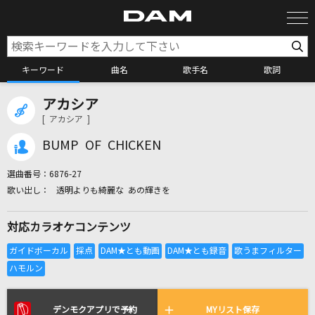
キーワード
曲名
歌手名
歌詞
アカシア
カラオケ検索
[ アカシア ]
BUMP OF CHICKEN
カラオケ店舗検索
選曲番号：
6876-27
透明よりも綺麗な あの輝きを
カラオケリクエスト
対応カラオケコンテンツ
全国りれき
リアルタイムで歌われている曲の一覧
デンモクアプリで予約
MYリスト保存