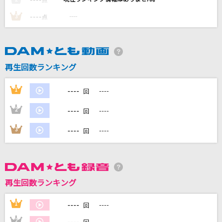
点
----
----
3
点
DAMに会員登録・ログインして
カラオケをもっと楽しもう！
再生回数ランキング
----
1
----
回
自宅でカラオケ歌い放題！
----
2
----
回
家族や友達と一緒に！練習にも！
----
3
----
回
再生回数ランキング
----
1
----
回
----
2
----