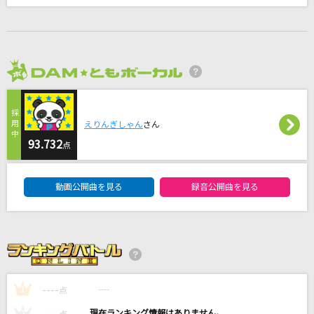
[名演]点描の唄(feat.井上苑子) 「名演ピアノ 美
野 春樹」
Mrs. GREEN APPLE
2026年8月度
[生音]五能線
水森かおり
えりんぎしゃん
さん
Hello,Worker
93.732
点
KEI feat.巡音ルカ
DAM★ともボーカルエントリーランキング
動画公開曲を見る
録音公開曲を見る
風と町
Mrs. GREEN APPLE
もっと見る
DAMの新曲・ランキングなど
----
----
1
点
カラオケ最新情報をチェック！
----
----
2