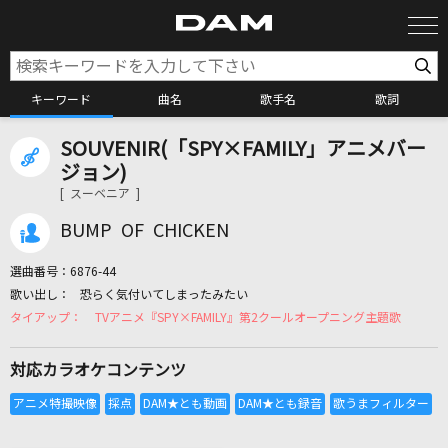
キーワード
曲名
歌手名
歌詞
SOUVENIR(「SPY×FAMILY」アニメバー
カラオケ検索
ジョン)
[ スーベニア ]
カラオケ店舗検索
BUMP OF CHICKEN
選曲番号：
6876-44
カラオケリクエスト
恐らく気付いてしまったみたい
TVアニメ『SPY×FAMILY』第2クールオープニング主題歌
全国りれき
対応カラオケコンテンツ
リアルタイムで歌われている曲の一覧