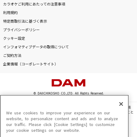
カラオケご利用にあたっての注意事項
利用規約
特定商取引法に基づく表示
プライバシーポリシー
クッキー設定
インフォマティブデータの取得について
ご契約方法
企業情報（コーポレートサイト）
© DAIICHIKOSHO CO.,LTD. All Rights Reserved.
このサイトに掲載されている一切の文章・画像・写真・動画・音声等を、手段や形態
を問わず、著作権法の定める範囲を超えて無断で複製、転載、ファイル化などすること
We use cookies to improve your experience on our
を禁じます。
website, to personalize content and ads and to analyze
our traffic. Please click [Cookie Settings] to customize
楽曲及びコンテンツは、機種によりご利用いただけない場合があります。
your cookie settings on our website.
楽曲及びコンテンツの配信日、配信内容が変更になる場合があります。
楽曲によりMYリスト保存ができない場合があります。