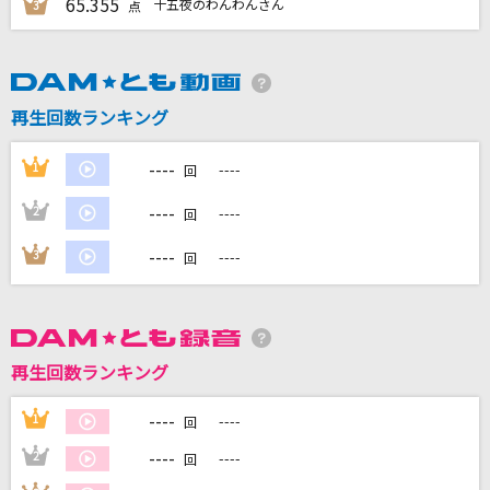
65.355
十五夜のわんわんさん
3
点
DAMに会員登録・ログインして
カラオケをもっと楽しもう！
再生回数ランキング
----
1
----
回
自宅でカラオケ歌い放題！
----
2
----
回
家族や友達と一緒に！練習にも！
----
3
----
回
再生回数ランキング
----
1
----
回
----
2
----
回