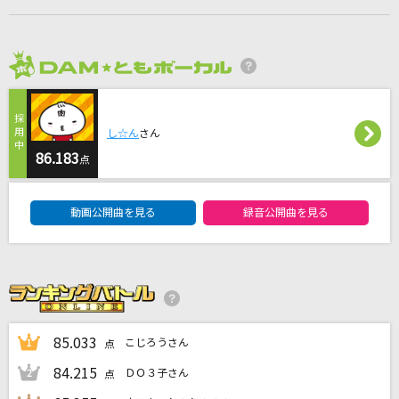
カンタレラ～grace edition～
黒うさP(WhiteFlame) feat.KAITO V3,初音ミク
2026年8月度
Only My Love
松田聖子
し☆ん
さん
瀬戸の花嫁
86.183
点
小柳ルミ子(rumico)
DAM★ともボーカルエントリーランキング
動画公開曲を見る
録音公開曲を見る
Kiss and Cry
七海うらら
もっと見る
DAMの新曲・ランキングなど
85.033
こじろうさん
1
点
カラオケ最新情報をチェック！
84.215
ＤＯ３子さん
2
点