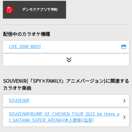
I(ビデオクリップバージョン)
デンモクアプリで予約
BUMP OF CHICKEN
アスノヨゾラ哨戒班
Orangestar feat.IA
配信中のカラオケ機種
[生音]青いベンチ
LIVE DAM WAO!
サスケ
Challengers
ROF-MAO
SOUVENIR(「SPY×FAMILY」アニメバージョン)に関連する
カラオケ楽曲
イケナイ太陽
ORANGE RANGE
SOUVENIR
[生音]ひまわりの約束
SOUVENIR(BUMP OF CHICKEN TOUR 2023 be there a
t SAITAMA SUPER ARENA)(本人歌唱)(生音)
秦 基博