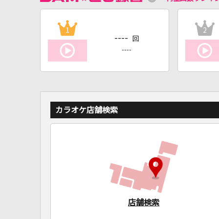
1
2
----
回
----
カラオケ店舗検索
店舗検索