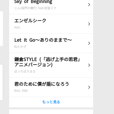
Sky of Beginning
じん(自然の敵P) feat.初音ミク
エンゼルシーク
Ado
Let It Go～ありのままで～
松たか子
鎌倉STYLE (「逃げ上手の若君」
アニメバージョン)
ぼっちぼろまる
君のために僕が盾になろう
RAG FAIR
もっと見る