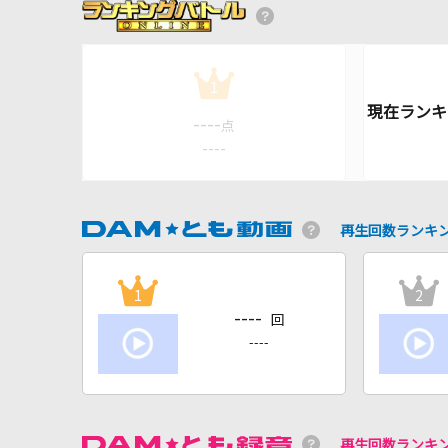
1
----
点
----
再生回数ランキ
1
2
----
回
----
再生回数ランキ