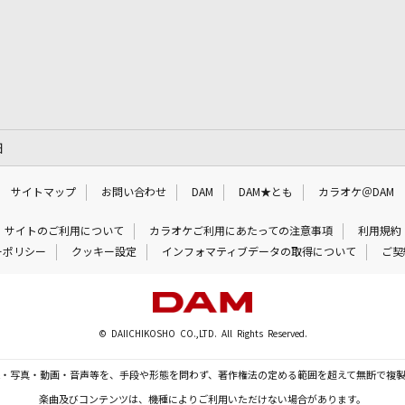
細
サイトマップ
お問い合わせ
DAM
DAM★とも
カラオケ＠DAM
サイトのご利用について
カラオケご利用にあたっての注意事項
利用規約
ーポリシー
クッキー設定
インフォマティブデータの取得について
ご契
© DAIICHIKOSHO CO.,LTD. All Rights Reserved.
・写真・動画・音声等を、手段や形態を問わず、著作権法の定める範囲を超えて無断で複
楽曲及びコンテンツは、機種によりご利用いただけない場合があります。