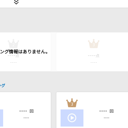
2
3
----
----
点
点
----
----
ング
3
----
----
回
回
----
----