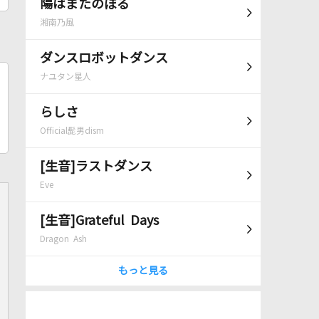
陽はまたのぼる
湘南乃風
ダンスロボットダンス
ナユタン星人
らしさ
Official髭男dism
[生音]ラストダンス
Eve
[生音]Grateful Days
Dragon Ash
もっと見る