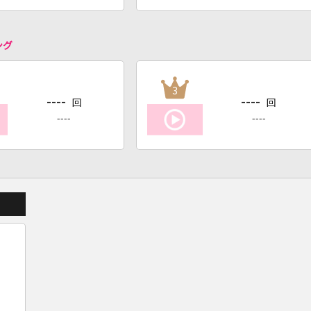
ング
3
----
----
回
回
----
----