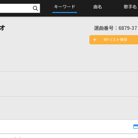
キーワード
曲名
歌手名
ォ
選曲番号：
6879-37
MYリスト保存