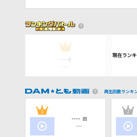
1
----
点
----
再生回数ランキ
1
2
----
回
----