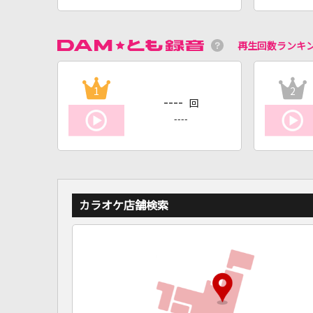
再生回数ランキ
1
2
----
回
----
カラオケ店舗検索