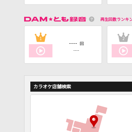
再生回数ランキ
1
2
----
回
----
カラオケ店舗検索