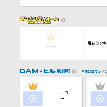
1
----
点
----
再生回数ランキ
1
2
----
回
----