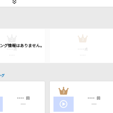
2
3
----
----
点
点
----
----
ング
3
----
----
回
回
----
----