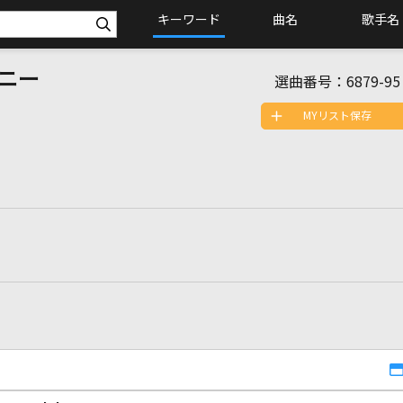
キーワード
曲名
歌手名
ニー
選曲番号：
6879-95
MYリスト保存