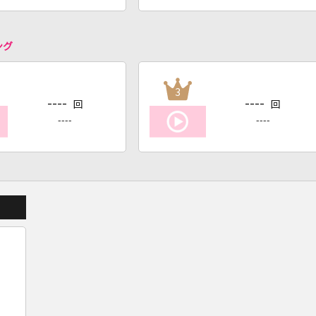
ング
3
----
----
回
回
----
----