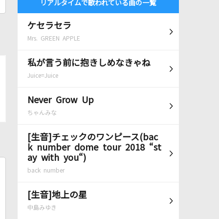
リアルタイムで歌われている曲の一覧
ケセラセラ
Mrs. GREEN APPLE
私が言う前に抱きしめなきゃね
Juice=Juice
Never Grow Up
ちゃんみな
[生音]チェックのワンピース(bac
k number dome tour 2018 “st
ay with you“)
back number
[生音]地上の星
中島みゆき