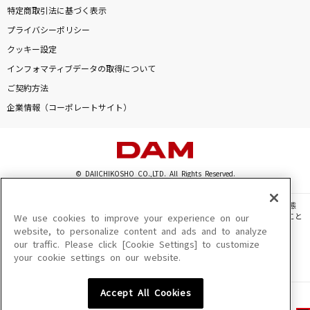
特定商取引法に基づく表示
プライバシーポリシー
クッキー設定
インフォマティブデータの取得について
ご契約方法
企業情報（コーポレートサイト）
© DAIICHIKOSHO CO.,LTD. All Rights Reserved.
このサイトに掲載されている一切の文章・画像・写真・動画・音声等を、手段や形態
を問わず、著作権法の定める範囲を超えて無断で複製、転載、ファイル化などすること
We use cookies to improve your experience on our
を禁じます。
website, to personalize content and ads and to analyze
our traffic. Please click [Cookie Settings] to customize
楽曲及びコンテンツは、機種によりご利用いただけない場合があります。
your cookie settings on our website.
楽曲及びコンテンツの配信日、配信内容が変更になる場合があります。
楽曲によりMYリスト保存ができない場合があります。
Accept All Cookies
JASRAC許諾番号
6602250213Y31015 6602250112Y38026 6602250240Y31015