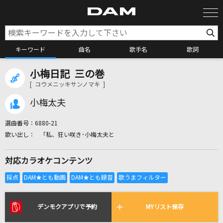
キーワード
曲名
歌手名
歌詞
小梅日記 三の巻
カラオケ検索
[ コウメニッキサンノマキ ]
小梅太夫
カラオケ店舗検索
選曲番号：
6880-21
「私、狂い咲き･小梅太夫と
カラオケリクエスト
対応カラオケコンテンツ
全国りれき
リアルタイムで歌われている曲の一覧
デンモクアプリで予約
MYリスト保存