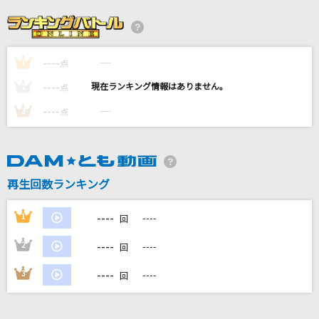
[生音]いとしのエリー
サザンオールスターズ
----
----
1
最高到達点(ONE PIECEアニメバージョン)
点
SEKAI NO OWARI(世界の終わり)
----
----
2
点
----
----
3
点
気づけよBaby
THE ORAL CIGARETTES
familie
再生回数ランキング
Mrs. GREEN APPLE
----
1
----
回
もっと見る
----
2
----
回
DAMの新曲・ランキングなど
----
3
----
回
カラオケ最新情報をチェック！