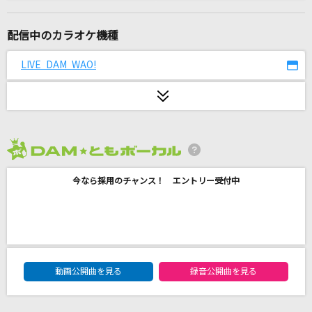
Mellow Addiction
MELLOW DEAR US
配信中のカラオケ機種
ナツミ
LIVE DAM WAO!
FUNKY MONKEY BABYS
ゴールデンタイムラバー
スキマスイッチ
2026年8月度
[生音]カブトムシ
今なら採用のチャンス！ エントリー受付中
aiko
[生音]冬がはじまるよ
槇原敬之(Makihara)
DAM★ともボーカルエントリーランキング
[生音]元彼女のみなさまへ
動画公開曲を見る
録音公開曲を見る
コレサワ