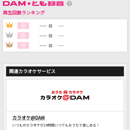
再生回数ランキング
DAMに会員登録・ログインして
カラオケをもっと楽しもう！
----
1
----
回
----
2
----
回
----
3
----
回
自宅でカラオケ歌い放題！
家族や友達と一緒に！練習にも！
関連カラオケサービス
カラオケ@DAM
いつものカラオケが24時間いつでもおうちで楽しめる！