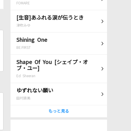
FOMARE
[生音]あふれる涙が伝うとき
津吹みゆ
Shining One
BE:FIRST
Shape Of You [シェイプ・オ
ブ・ユー]
Ed Sheeran
ゆずれない願い
田村直美
もっと見る