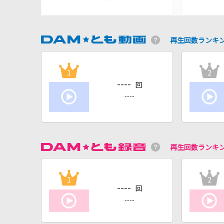
再生回数ランキ
1
2
----
回
----
再生回数ランキ
1
2
----
回
----