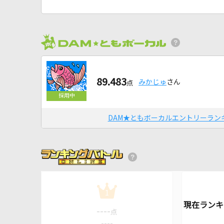
89.483
みかじゅ
さん
点
DAM★ともボーカルエントリーラン
1
----
点
----