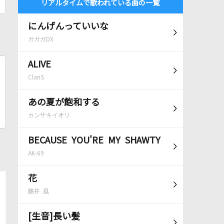
リアルタイムで歌われている曲の一覧
にんげんっていいな
ガガガDX
ALIVE
ClariS
あの夏が飽和する
カンザキイオリ
BECAUSE YOU'RE MY SHAWTY
AK-69
花
藤井 風
[生音]長い髪