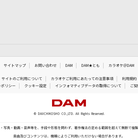
サイトマップ
お問い合わせ
DAM
DAM★とも
カラオケ＠DAM
サイトのご利用について
カラオケご利用にあたっての注意事項
利用規約
ーポリシー
クッキー設定
インフォマティブデータの取得について
ご契
© DAIICHIKOSHO CO.,LTD. All Rights Reserved.
・写真・動画・音声等を、手段や形態を問わず、著作権法の定める範囲を超えて無断で複
楽曲及びコンテンツは、機種によりご利用いただけない場合があります。