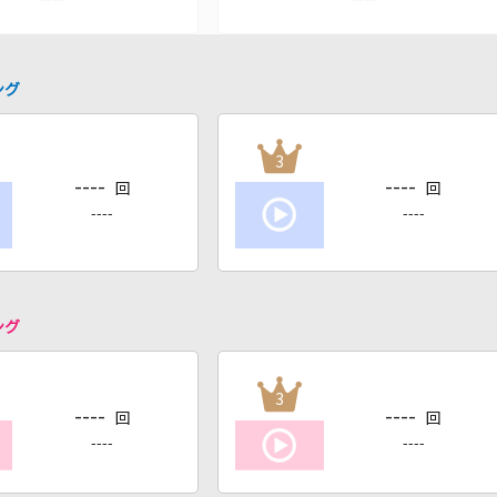
ング
3
----
----
回
回
----
----
ング
3
----
----
回
回
----
----