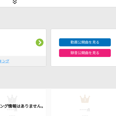
2026年8月度
動画公開曲を見る
録音公開曲を見る
キング
2
3
----
----
点
点
----
----