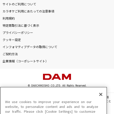
サイトのご利用について
カラオケご利用にあたっての注意事項
利用規約
特定商取引法に基づく表示
プライバシーポリシー
クッキー設定
インフォマティブデータの取得について
ご契約方法
企業情報（コーポレートサイト）
© DAIICHIKOSHO CO.,LTD. All Rights Reserved.
このサイトに掲載されている一切の文章・画像・写真・動画・音声等を、手段や形態
を問わず、著作権法の定める範囲を超えて無断で複製、転載、ファイル化などすること
We use cookies to improve your experience on our
を禁じます。
website, to personalize content and ads and to analyze
our traffic. Please click [Cookie Settings] to customize
楽曲及びコンテンツは、機種によりご利用いただけない場合があります。