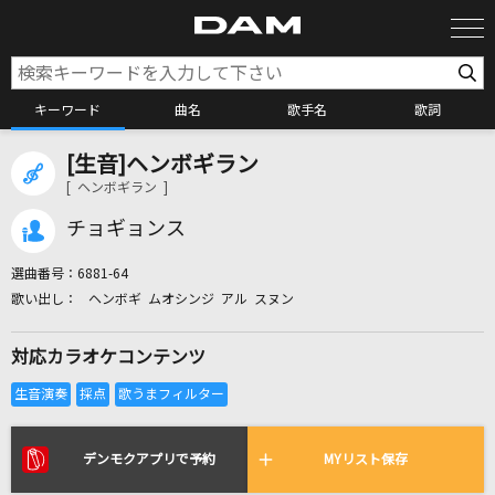
キーワード
曲名
歌手名
歌詞
[生音]ヘンボギラン
カラオケ検索
[ ヘンボギラン ]
チョギョンス
カラオケ店舗検索
選曲番号：
6881-64
ヘンボギ ムオシンジ アル スヌン
カラオケリクエスト
対応カラオケコンテンツ
全国りれき
リアルタイムで歌われている曲の一覧
デンモクアプリで予約
MYリスト保存