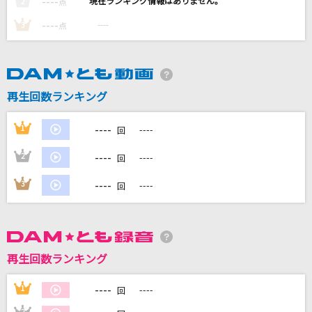
----
----
2
点
クスシキ
----
----
3
点
Mrs. GREEN APPLE
おかえりジョニー
ASIAN KUNG-FU GENERATION
再生回数ランキング
RPG
----
1
----
回
SEKAI NO OWARI(世界の終わり)
----
2
----
回
エデンの部屋
----
3
----
回
Saucy Dog
もっと見る
再生回数ランキング
DAMの新曲・ランキングなど
カラオケ最新情報をチェック！
----
1
----
回