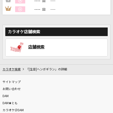
----
2
----
回
----
3
----
回
DAMに会員登録・ログインして
カラオケをもっと楽しもう！
カラオケ店舗検索
自宅でカラオケ歌い放題！
店舗検索
家族や友達と一緒に！練習にも！
カラオケ検索
「[生音]ヘンボギラン」の詳細
サイトマップ
お問い合わせ
DAM
DAM★とも
カラオケ＠DAM