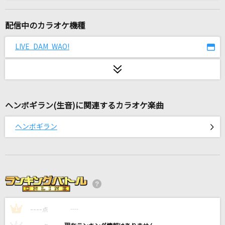
Clattanoia
OxT
配信中のカラオケ機種
[生音]会いたくて
LIVE DAM WAO!
Ado
キャラバン
syudou
ヘンボギラン(生音)に関連するカラオケ楽曲
transforming
ヘンボギラン
サイレンススズカ(CV.高野麻里佳)・アグネスタキオン(CV.上坂すみれ)
Lemon
米津玄師
[生音]ライオン
----
May'n/中島愛
----
1
点