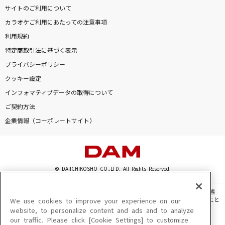
サイトのご利用について
カラオケご利用にあたっての注意事項
利用規約
特定商取引法に基づく表示
プライバシーポリシー
クッキー設定
インフォマティブデータの取得について
ご契約方法
企業情報（コーポレートサイト）
© DAIICHIKOSHO CO.,LTD. All Rights Reserved.
このサイトに掲載されている一切の文章・画像・写真・動画・音声等を、手段や形態
を問わず、著作権法の定める範囲を超えて無断で複製、転載、ファイル化などすること
We use cookies to improve your experience on our
を禁じます。
website, to personalize content and ads and to analyze
our traffic. Please click [Cookie Settings] to customize
楽曲及びコンテンツは、機種によりご利用いただけない場合があります。