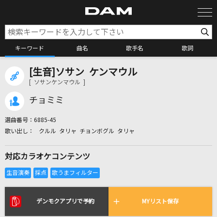
キーワード
曲名
歌手名
歌詞
[生音]ソサン ケンマウル
カラオケ検索
[ ソサンケンマウル ]
チョミミ
カラオケ店舗検索
選曲番号：
6885-45
クルル タリャ チョンボグル タリャ
カラオケリクエスト
対応カラオケコンテンツ
全国りれき
リアルタイムで歌われている曲の一覧
デンモクアプリで予約
MYリスト保存