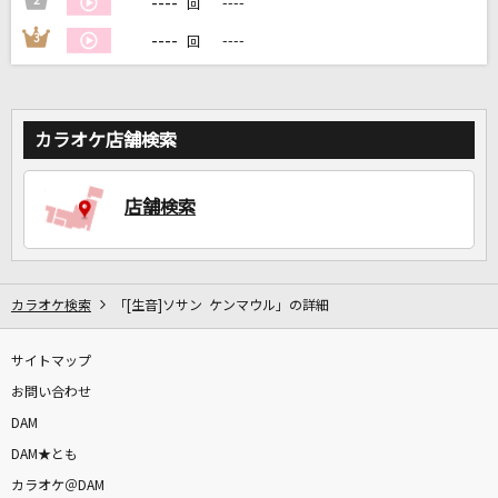
----
2
----
回
----
3
----
回
DAMに会員登録・ログインして
カラオケをもっと楽しもう！
カラオケ店舗検索
自宅でカラオケ歌い放題！
店舗検索
家族や友達と一緒に！練習にも！
カラオケ検索
「[生音]ソサン ケンマウル」の詳細
サイトマップ
お問い合わせ
DAM
DAM★とも
カラオケ＠DAM