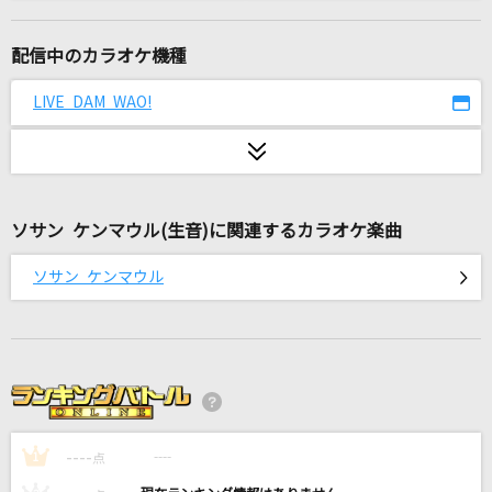
傀儡の心臓
まふまふ
配信中のカラオケ機種
JOINT
LIVE DAM WAO!
川田まみ
コンタクトケース
Saucy Dog
ソサン ケンマウル(生音)に関連するカラオケ楽曲
IRIS OUT(ビデオクリップバージョン)
ソサン ケンマウル
米津玄師
ダーリン
Mrs. GREEN APPLE
花束
----
back number
----
1
点