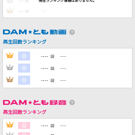
----
----
2
点
Pretender
----
----
3
点
Official髭男dism
[生音]Everything
Misia
再生回数ランキング
一恵
----
1
----
回
山口百恵
----
2
----
回
crossing field
----
3
----
回
LiSA
もっと見る
再生回数ランキング
DAMの新曲・ランキングなど
カラオケ最新情報をチェック！
----
1
----
回