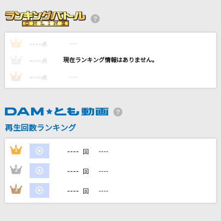
ワインの匂い
オフコース
----
----
1
dearest.
点
松浦亜弥
----
----
2
点
----
----
3
点
ころしちゃった!
夏山よつぎ
第六感
再生回数ランキング
Reol
----
1
----
回
もっと見る
----
2
----
回
DAMの新曲・ランキングなど
----
3
----
回
カラオケ最新情報をチェック！