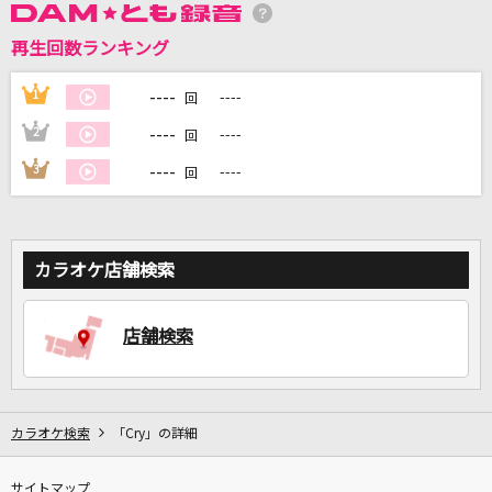
再生回数ランキング
DAMに会員登録・ログインして
カラオケをもっと楽しもう！
----
1
----
回
----
2
----
回
----
3
----
回
自宅でカラオケ歌い放題！
家族や友達と一緒に！練習にも！
カラオケ店舗検索
店舗検索
カラオケ検索
「Cry」の詳細
サイトマップ