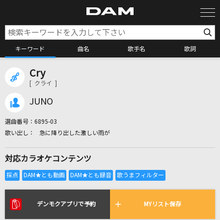
キーワード
曲名
歌手名
歌詞
Cry
カラオケ検索
[ クライ ]
JUNO
カラオケ店舗検索
選曲番号：
6895-03
急に降り出した激しい雨が
カラオケリクエスト
対応カラオケコンテンツ
全国りれき
リアルタイムで歌われている曲の一覧
デンモクアプリで予約
MYリスト保存