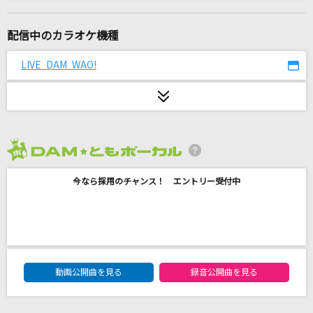
バレリーコ
みきとP feat.GUMI
配信中のカラオケ機種
[生音]ツキミソウ
LIVE DAM WAO!
Novelbright
[生音]115万キロのフィルム
Official髭男dism
2026年8月度
[生音]Mela!
今なら採用のチャンス！ エントリー受付中
緑黄色社会
[生音]花に亡霊
ヨルシカ
DAM★ともボーカルエントリーランキング
Missing
動画公開曲を見る
録音公開曲を見る
久保田利伸