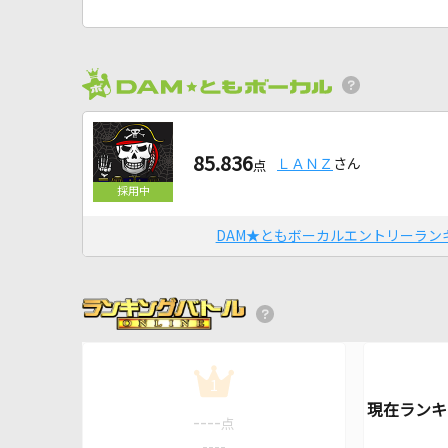
85.836
ＬＡＮＺ
さん
点
DAM★ともボーカルエントリーラン
1
----
点
----