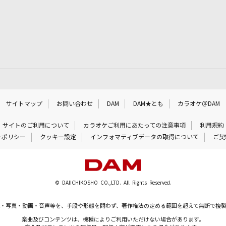
サイトマップ
お問い合わせ
DAM
DAM★とも
カラオケ＠DAM
サイトのご利用について
カラオケご利用にあたっての注意事項
利用規約
ーポリシー
クッキー設定
インフォマティブデータの取得について
ご契
© DAIICHIKOSHO CO.,LTD. All Rights Reserved.
・写真・動画・音声等を、手段や形態を問わず、著作権法の定める範囲を超えて無断で複
楽曲及びコンテンツは、機種によりご利用いただけない場合があります。