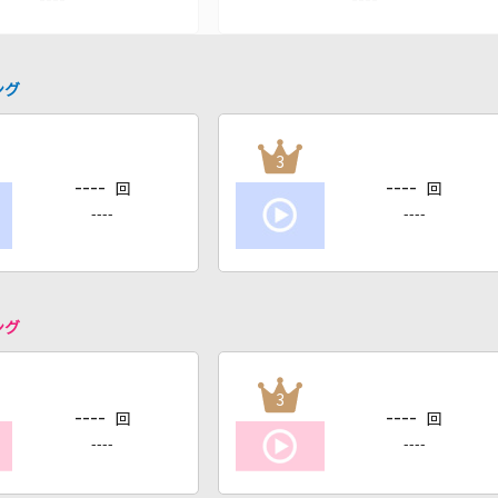
ング
3
----
----
回
回
----
----
ング
3
----
----
回
回
----
----