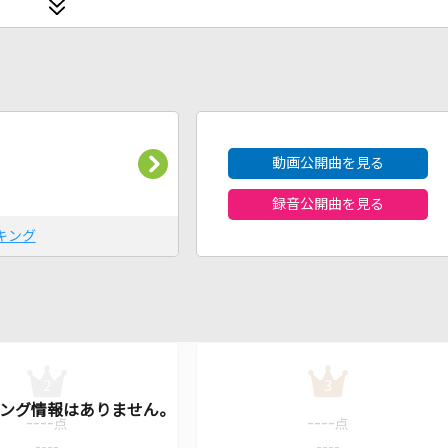
2026年8月度
動画公開曲を見る
録音公開曲を見る
キング
2
3
----
----
点
点
----
----