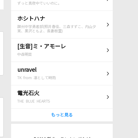
ずっと真夜中でいいのに。
ホシトハナ
讃州中学勇者部(照井春佳、三森すずこ、内山夕
実、黒沢ともよ、長妻樹里)
[生音]ミ・アモーレ
中森明菜
unravel
TK from 凛として時雨
電光石火
THE BLUE HEARTS
もっと見る