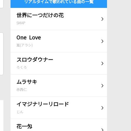
リアルタイムで歌われている曲の一覧
世界に一つだけの花
SMAP
One Love
嵐(アラシ)
スロウダウナー
ろくろ
ムラサキ
赤西仁
イマジナリーリロード
じん
花一匁