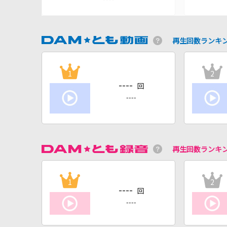
再生回数ランキ
1
2
----
回
----
再生回数ランキ
1
2
----
回
----