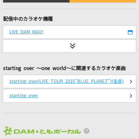
[生音]世田谷ラブストーリー
back number
配信中のカラオケ機種
[生音]Tell Me Goodbye (LOVE & HOPE TOU
R 2011)
LIVE DAM WAO!
BIGBANG
夢見る少女じゃいられない
相川七瀬
starting over ～one world～に関連するカラオケ楽曲
[生音]365日
starting over(LIVE TOUR 2015"BLUE PLANET")(生音)
Mr.Children
starting over
雨とペトラ
バルーン
光の街
2026年8月度
back number