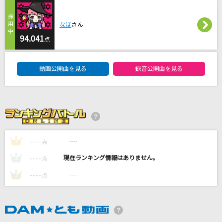
Same Blue
なほ
さん
Official髭男dism
94.041
点
[オリカラ]世界が終るまでは… 1994/6/22渋谷
DAM★ともボーカルエントリーランキング
公会堂
動画公開曲を見る
録音公開曲を見る
WANDS
ハイタッチ!
サトシ&ヒカリ(松本梨香・豊口めぐみ)
----
ダーリン
----
1
点
Mrs. GREEN APPLE
----
----
2
点
----
----
3
点
もっと見る
DAMの新曲・ランキングなど
カラオケ最新情報をチェック！