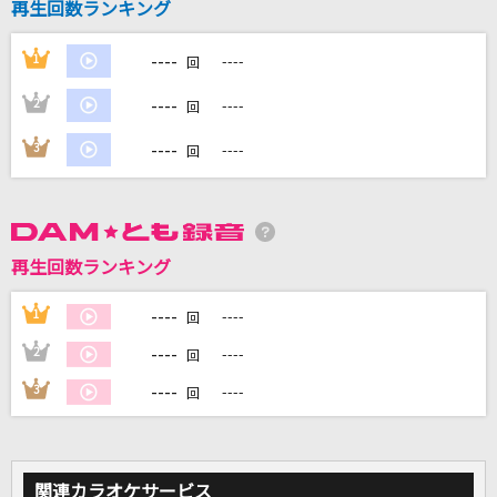
再生回数ランキング
----
1
----
回
----
2
----
回
DAMに会員登録・ログインして
カラオケをもっと楽しもう！
----
3
----
回
自宅でカラオケ歌い放題！
再生回数ランキング
家族や友達と一緒に！練習にも！
----
1
----
回
----
2
----
回
----
3
----
回
関連カラオケサービス