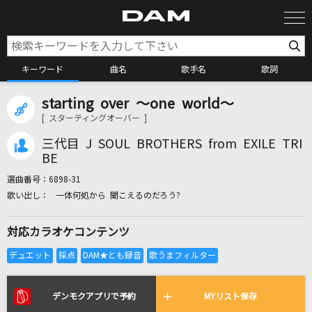
キーワード
曲名
歌手名
歌詞
starting over ～one world～
カラオケ検索
[ スターティングオーバー ]
三代目 J SOUL BROTHERS from EXILE TRI
カラオケ店舗検索
BE
選曲番号：
6898-31
一体何処から 聞こえるのだろう?
カラオケリクエスト
対応カラオケコンテンツ
全国りれき
リアルタイムで歌われている曲の一覧
デンモクアプリで予約
MYリスト保存