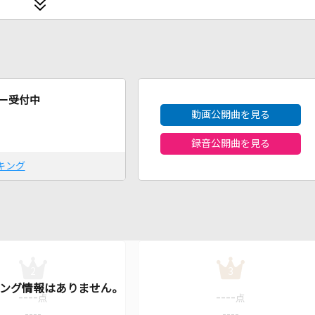
2026年8月度
ー受付中
動画公開曲を見る
録音公開曲を見る
キング
2
3
----
----
点
点
----
----