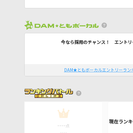
今なら採用のチャンス！ エントリ
DAM★ともボーカルエントリーラン
1
----
点
----