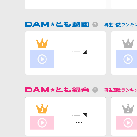
再生回数ランキ
1
2
----
回
----
再生回数ランキ
1
2
----
回
----