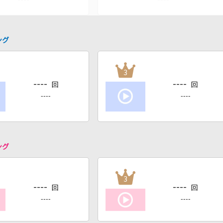
ング
3
----
----
回
回
----
----
ング
3
----
----
回
回
----
----