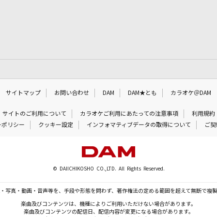
サイトマップ
お問い合わせ
DAM
DAM★とも
カラオケ＠DAM
サイトのご利用について
カラオケご利用にあたっての注意事項
利用規約
ーポリシー
クッキー設定
インフォマティブデータの取得について
ご契
© DAIICHIKOSHO CO.,LTD. All Rights Reserved.
・写真・動画・音声等を、手段や形態を問わず、著作権法の定める範囲を超えて無断で複
楽曲及びコンテンツは、機種によりご利用いただけない場合があります。
楽曲及びコンテンツの配信日、配信内容が変更になる場合があります。