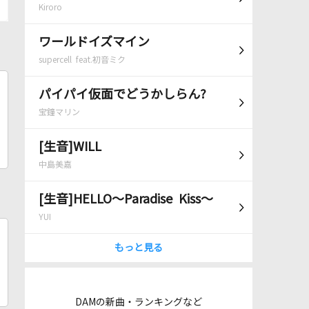
Kiroro
ワールドイズマイン
supercell feat.初音ミク
パイパイ仮面でどうかしらん?
宝鐘マリン
[生音]WILL
中島美嘉
[生音]HELLO～Paradise Kiss～
YUI
もっと見る
DAMの新曲・ランキングなど