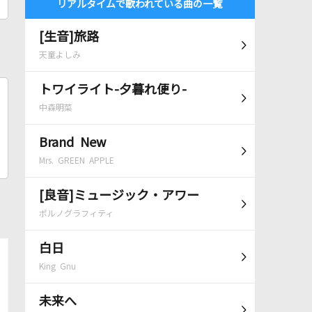
リアルタイムで歌われている曲の一覧
[生音]旅路
天童よしみ
トワイライト-夕暮れ便り-
中森明菜
Brand New
Mrs. GREEN APPLE
[良音]ミュージック・アワー
ポルノグラフィティ
白日
King Gnu
未来へ