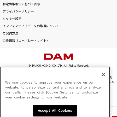
特定商取引法に基づく表示
プライバシーポリシー
クッキー設定
インフォマティブデータの取得について
ご契約方法
企業情報（コーポレートサイト）
© DAIICHIKOSHO CO.,LTD. All Rights Reserved.
このサイトに掲載されている一切の文章・画像・写真・動画・音声等を、手段や形態
を問わず、著作権法の定める範囲を超えて無断で複製、転載、ファイル化などすること
We use cookies to improve your experience on our
を禁じます。
website, to personalize content and ads and to analyze
our traffic. Please click [Cookie Settings] to customize
楽曲及びコンテンツは、機種によりご利用いただけない場合があります。
your cookie settings on our website.
楽曲及びコンテンツの配信日、配信内容が変更になる場合があります。
楽曲によりMYリスト保存ができない場合があります。
Accept All Cookies
JASRAC許諾番号
6602250213Y31015 6602250112Y38026 6602250240Y31015