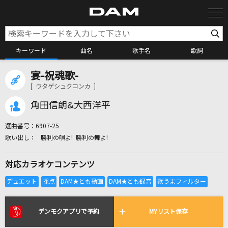
キーワード
曲名
歌手名
歌詞
宴-祝魂歌-
カラオケ検索
[ ウタゲシュクコンカ ]
角田信朗&大西洋平
カラオケ店舗検索
選曲番号：
6907-25
勝利の唄よ! 勝利の舞よ!
カラオケリクエスト
対応カラオケコンテンツ
全国りれき
リアルタイムで歌われている曲の一覧
デンモクアプリで予約
MYリスト保存