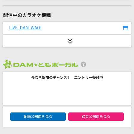
PIECE OF MY WISH
今井美樹
配信中のカラオケ機種
ダーリン
LIVE DAM WAO!
Mrs. GREEN APPLE
そんなbitterな話
Vaundy
2026年8月度
[プロオケ]オリオンをなぞる
今なら採用のチャンス！ エントリー受付中
UNISON SQUARE GARDEN
[生音]246
真田ナオキ
DAM★ともボーカルエントリーランキング
春雷
動画公開曲を見る
録音公開曲を見る
米津玄師