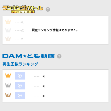
白日
King Gnu
----
----
1
[生音]I Want You Back [帰ってほしいの]
点
The Jackson 5(The Jacksons)
----
----
2
点
----
----
3
点
空
BE:FIRST
やさしいキスをして
再生回数ランキング
DREAMS COME TRUE
----
1
----
回
もっと見る
----
2
----
回
DAMの新曲・ランキングなど
----
3
----
回
カラオケ最新情報をチェック！