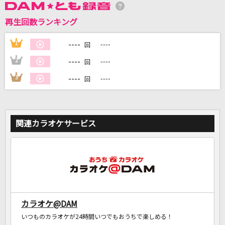
再生回数ランキング
DAMに会員登録・ログインして
カラオケをもっと楽しもう！
----
1
----
回
----
2
----
回
----
3
----
回
自宅でカラオケ歌い放題！
家族や友達と一緒に！練習にも！
関連カラオケサービス
カラオケ@DAM
いつものカラオケが24時間いつでもおうちで楽しめる！