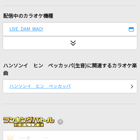
愛を伝えたいだとか
あいみょん
配信中のカラオケ機種
[オリカラ]色は匂へど 散りぬるを
LIVE DAM WAO!
幽閉サテライト
隣で
マルシィ
ハンソンイ ヒン ペッカッパ(生音)に関連するカラオケ楽
曲
天国
Mrs. GREEN APPLE
ハンソンイ ヒン ペッカッパ
HE IS MINE
クリープハイプ
ビリミリオン
優里
----
----
1
点