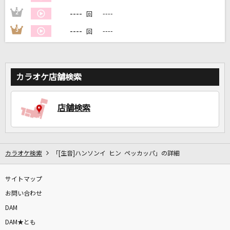
----
2
----
回
DAMに会員登録・ログインして
----
3
----
回
カラオケをもっと楽しもう！
カラオケ店舗検索
自宅でカラオケ歌い放題！
家族や友達と一緒に！練習にも！
店舗検索
カラオケ検索
「[生音]ハンソンイ ヒン ペッカッパ」の詳細
サイトマップ
お問い合わせ
DAM
DAM★とも