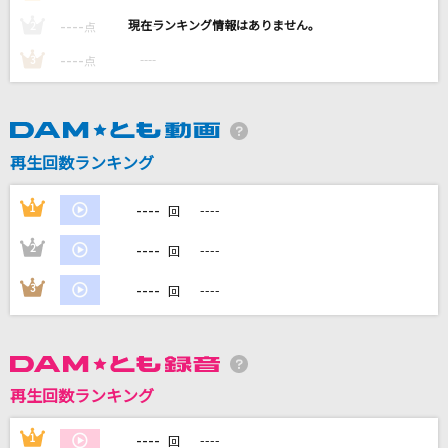
Angel
----
----
2
点
ちゃんみな
----
----
3
点
やさしさで溢れるように
JUJU
再生回数ランキング
Snooze
SixTONES
----
1
----
回
[生音]アイノカタチ feat.HIDE(GReeeeN)
----
2
----
回
Misia
----
3
----
回
もっと見る
DAMの新曲・ランキングなど
カラオケ最新情報をチェック！
再生回数ランキング
----
1
----
回