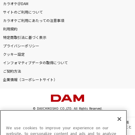
カラオケ＠DAM
サイトのご利用について
カラオケご利用にあたっての注意事項
利用規約
特定商取引法に基づく表示
プライバシーポリシー
クッキー設定
インフォマティブデータの取得について
ご契約方法
企業情報（コーポレートサイト）
© DAIICHIKOSHO CO.,LTD. All Rights Reserved.
このサイトに掲載されている一切の文章・画像・写真・動画・音声等を、手段や形態
を問わず、著作権法の定める範囲を超えて無断で複製、転載、ファイル化などすること
We use cookies to improve your experience on our
を禁じます。
website, to personalize content and ads and to analyze