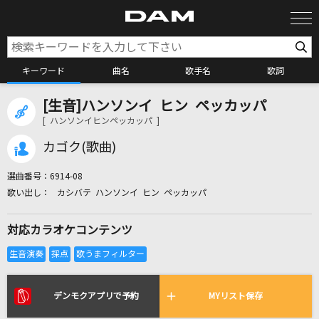
キーワード
曲名
歌手名
歌詞
[生音]ハンソンイ ヒン ペッカッパ
カラオケ検索
[ ハンソンイヒンペッカッパ ]
カゴク(歌曲)
カラオケ店舗検索
選曲番号：
6914-08
カシバテ ハンソンイ ヒン ペッカッパ
カラオケリクエスト
対応カラオケコンテンツ
全国りれき
リアルタイムで歌われている曲の一覧
デンモクアプリで予約
MYリスト保存