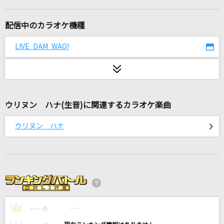
恋のエチュード
岡田有希子
配信中のカラオケ機種
好きだよ
LIVE DAM WAO!
まるり
島人ぬ宝
BEGIN
ウリヌン ハナ(生音)に関連するカラオケ楽曲
[生音]さよならエレジー
ウリヌン ハナ
菅田将暉
[生音]水平線
back number
月に吠える
----
ヨルシカ
----
1
点