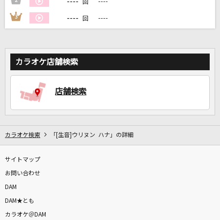
----
2
----
回
----
3
----
回
DAMに会員登録・ログインして
カラオケをもっと楽しもう！
カラオケ店舗検索
自宅でカラオケ歌い放題！
店舗検索
家族や友達と一緒に！練習にも！
カラオケ検索
「[生音]ウリヌン ハナ」の詳細
サイトマップ
お問い合わせ
DAM
DAM★とも
カラオケ＠DAM