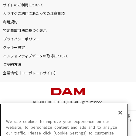
サイトのご利用について
カラオケご利用にあたっての注意事項
利用規約
特定商取引法に基づく表示
プライバシーポリシー
クッキー設定
インフォマティブデータの取得について
ご契約方法
企業情報（コーポレートサイト）
© DAIICHIKOSHO CO.,LTD. All Rights Reserved.
このサイトに掲載されている一切の文章・画像・写真・動画・音声等を、手段や形態
を問わず、著作権法の定める範囲を超えて無断で複製、転載、ファイル化などすること
We use cookies to improve your experience on our
を禁じます。
website, to personalize content and ads and to analyze
our traffic. Please click [Cookie Settings] to customize
楽曲及びコンテンツは、機種によりご利用いただけない場合があります。