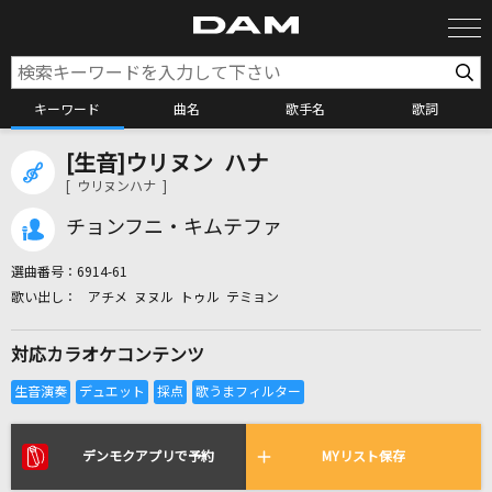
キーワード
曲名
歌手名
歌詞
[生音]ウリヌン ハナ
カラオケ検索
[ ウリヌンハナ ]
チョンフニ・キムテファ
カラオケ店舗検索
選曲番号：
6914-61
アチメ ヌヌル トゥル テミョン
カラオケリクエスト
対応カラオケコンテンツ
全国りれき
リアルタイムで歌われている曲の一覧
デンモクアプリで予約
MYリスト保存