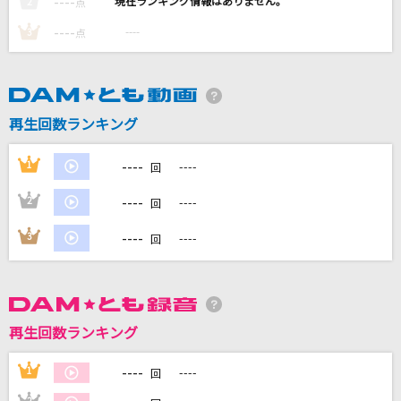
----
----
2
点
イル・テンポ・パッサ～時は過ぎゆく～
----
----
3
点
風輪
有頂天猫
キヨ
再生回数ランキング
[生音]世界に一つだけの花
----
1
----
回
SMAP
----
2
----
回
怪獣
----
3
----
回
サカナクション
もっと見る
再生回数ランキング
DAMの新曲・ランキングなど
カラオケ最新情報をチェック！
----
1
----
回