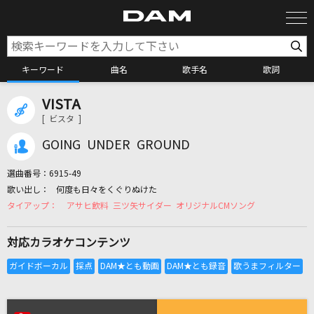
キーワード
曲名
歌手名
歌詞
VISTA
カラオケ検索
[ ビスタ ]
GOING UNDER GROUND
カラオケ店舗検索
選曲番号：
6915-49
何度も日々をくぐりぬけた
カラオケリクエスト
アサヒ飲料 三ツ矢サイダー オリジナルCMソング
対応カラオケコンテンツ
全国りれき
リアルタイムで歌われている曲の一覧