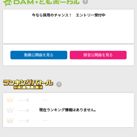
Chessboard
2026年8月度
Official髭男dism
今なら採用のチャンス！ エントリー受付中
いつかこの涙が
Little Glee Monster
群青
DAM★ともボーカルエントリーランキング
動画公開曲を見る
録音公開曲を見る
YOASOBI
YOKAZE
変態紳士クラブ
もっと見る
----
----
1
点
----
----
2
点
DAMの新曲・ランキングなど
カラオケ最新情報をチェック！
----
----
3
点