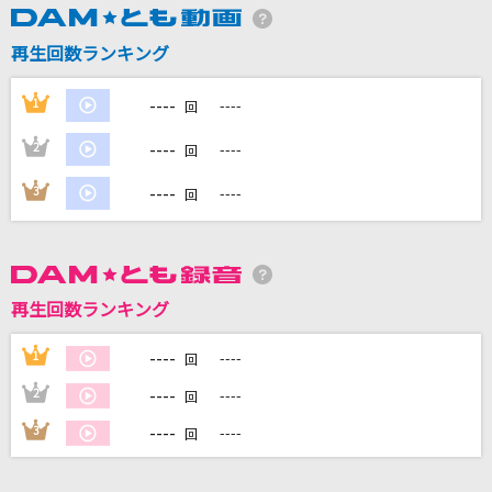
再生回数ランキング
DAMに会員登録・ログインして
カラオケをもっと楽しもう！
----
1
----
回
----
2
----
回
----
3
----
回
自宅でカラオケ歌い放題！
家族や友達と一緒に！練習にも！
再生回数ランキング
----
1
----
回
----
2
----
回
----
3
----
回