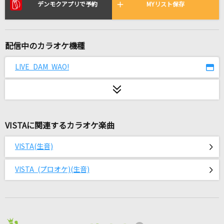
[生音]しるし
デンモクアプリで予約
MYリスト保存
Mr.Children
カシオピア係留所
配信中のカラオケ機種
amazarashi
LIVE DAM WAO!
シャルル
バルーン
Pursuing My True Self
VISTAに関連するカラオケ楽曲
平田志穂子
VISTA(生音)
青い果実
山口百恵
VISTA (プロオケ)(生音)
[生音]Tomorrow never knows
Mr.Children