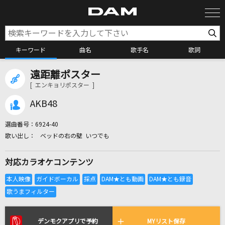
キーワード
曲名
歌手名
歌詞
遠距離ポスター
カラオケ検索
[ エンキョリポスター ]
AKB48
カラオケ店舗検索
選曲番号：
6924-40
ベッドの右の壁 いつでも
カラオケリクエスト
対応カラオケコンテンツ
全国りれき
リアルタイムで歌われている曲の一覧
デンモクアプリで予約
MYリスト保存