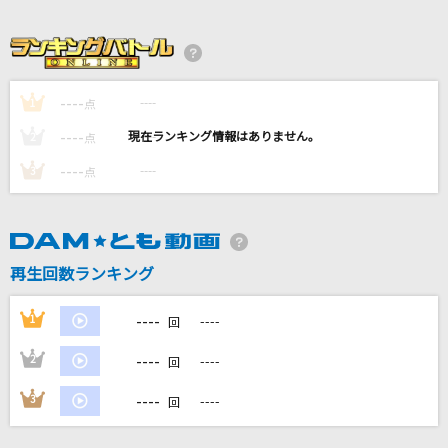
[生音]LA・LA・LA LOVE SONG
久保田利伸with NAOMI CAMPBELL
[生音]小さな恋のうた
----
----
1
点
MONGOL800
----
----
2
点
[生音]スパークル (movie ver.)
----
----
3
点
RADWIMPS
[生音]未来予想図Ⅱ
DREAMS COME TRUE
再生回数ランキング
もっと見る
----
1
----
回
----
2
----
回
DAMの新曲・ランキングなど
カラオケ最新情報をチェック！
----
3
----
回