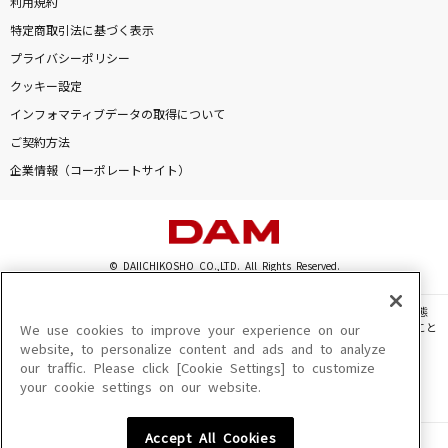
利用規約
特定商取引法に基づく表示
プライバシーポリシー
クッキー設定
インフォマティブデータの取得について
ご契約方法
企業情報（コーポレートサイト）
© DAIICHIKOSHO CO.,LTD. All Rights Reserved.
このサイトに掲載されている一切の文章・画像・写真・動画・音声等を、手段や形態
を問わず、著作権法の定める範囲を超えて無断で複製、転載、ファイル化などすること
We use cookies to improve your experience on our
を禁じます。
website, to personalize content and ads and to analyze
our traffic. Please click [Cookie Settings] to customize
楽曲及びコンテンツは、機種によりご利用いただけない場合があります。
your cookie settings on our website.
楽曲及びコンテンツの配信日、配信内容が変更になる場合があります。
楽曲によりMYリスト保存ができない場合があります。
Accept All Cookies
JASRAC許諾番号