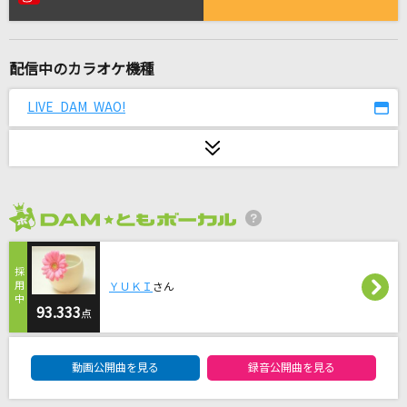
[生音]PIECE OF MY WISH
今井美樹
配信中のカラオケ機種
[生音]黄色
back number
LIVE DAM WAO!
REVIVER
MY FIRST STORY
愛くださいませ
2026年8月度
≠ME
ホワイトノイズ
ＹＵＫＩ
さん
Official髭男dism
93.333
点
DAM★ともボーカルエントリーランキング
トリセツ
動画公開曲を見る
録音公開曲を見る
西野カナ