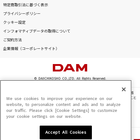
特定商取引法に基づく表示
プライバシーポリシー
クッキー設定
インフォマティブデータの取得について
ご契約方法
企業情報（コーポレートサイト）
© DAIICHIKOSHO CO.,LTD. All Rights Reserved.
このサイトに掲載されている一切の文章・画像・写真・動画・音声等を、手段や形態
を問わず、著作権法の定める範囲を超えて無断で複製、転載、ファイル化などすること
We use cookies to improve your experience on our
を禁じます。
website, to personalize content and ads and to analyze
our traffic. Please click [Cookie Settings] to customize
楽曲及びコンテンツは、機種によりご利用いただけない場合があります。
your cookie settings on our website.
楽曲及びコンテンツの配信日、配信内容が変更になる場合があります。
楽曲によりMYリスト保存ができない場合があります。
Accept All Cookies
JASRAC許諾番号
6602250213Y31015 6602250112Y38026 6602250240Y31015