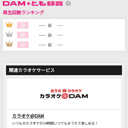
再生回数ランキング
DAMに会員登録・ログインして
カラオケをもっと楽しもう！
----
1
----
回
----
2
----
回
----
3
----
回
自宅でカラオケ歌い放題！
家族や友達と一緒に！練習にも！
関連カラオケサービス
カラオケ@DAM
いつものカラオケが24時間いつでもおうちで楽しめる！