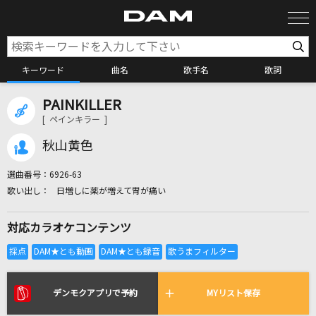
キーワード
曲名
歌手名
歌詞
PAINKILLER
カラオケ検索
[ ペインキラー ]
秋山黄色
カラオケ店舗検索
選曲番号：
6926-63
日増しに薬が増えて胃が痛い
カラオケリクエスト
対応カラオケコンテンツ
全国りれき
リアルタイムで歌われている曲の一覧
デンモクアプリで予約
MYリスト保存