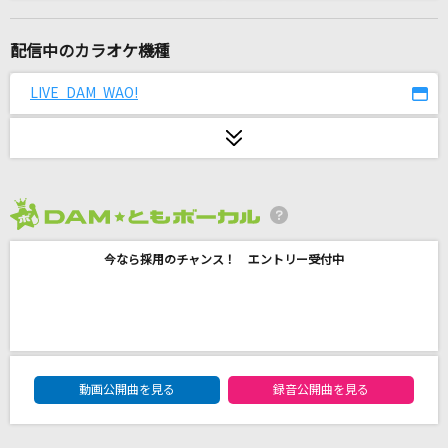
[生音]オレンジ
SPYAIR
配信中のカラオケ機種
R.Y.U.S.E.I.
LIVE DAM WAO!
三代目 J SOUL BROTHERS from EXILE TRIBE
[生音]KissHug
aiko
2026年8月度
愛くださいませ
今なら採用のチャンス！ エントリー受付中
≠ME
少女レイ
みきとP
DAM★ともボーカルエントリーランキング
Feel My Heart
動画公開曲を見る
録音公開曲を見る
Every Little Thing