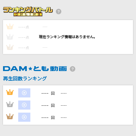
リリリリ★バーニングナイト
samfree feat.Lily
----
----
1
火種
点
キタニタツヤ
----
----
2
点
----
----
3
点
STAY AWAY
L'Arc-en-Ciel
[生音]ドライフラワー
再生回数ランキング
優里
----
1
----
回
もっと見る
----
2
----
回
DAMの新曲・ランキングなど
----
3
----
回
カラオケ最新情報をチェック！