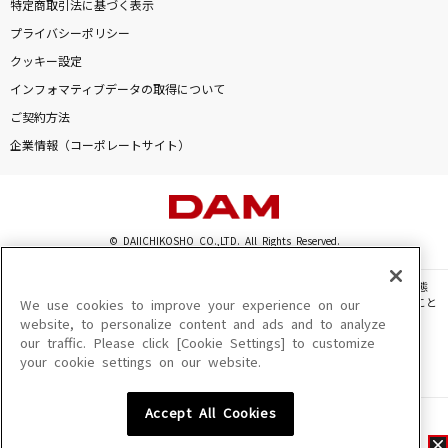
特定商取引法に基づく表示
プライバシーポリシー
クッキー設定
インフォマティブデータの取得について
ご契約方法
企業情報（コーポレートサイト）
© DAIICHIKOSHO CO.,LTD. All Rights Reserved.
このサイトに掲載されている一切の文章・画像・写真・動画・音声等を、手段や形態
を問わず、著作権法の定める範囲を超えて無断で複製、転載、ファイル化などすること
We use cookies to improve your experience on our
を禁じます。
website, to personalize content and ads and to analyze
our traffic. Please click [Cookie Settings] to customize
楽曲及びコンテンツは、機種によりご利用いただけない場合があります。
your cookie settings on our website.
楽曲及びコンテンツの配信日、配信内容が変更になる場合があります。
楽曲によりMYリスト保存ができない場合があります。
Accept All Cookies
JASRAC許諾番号
6602250213Y31015 6602250112Y38026 6602250240Y31015
6602250241Y45122