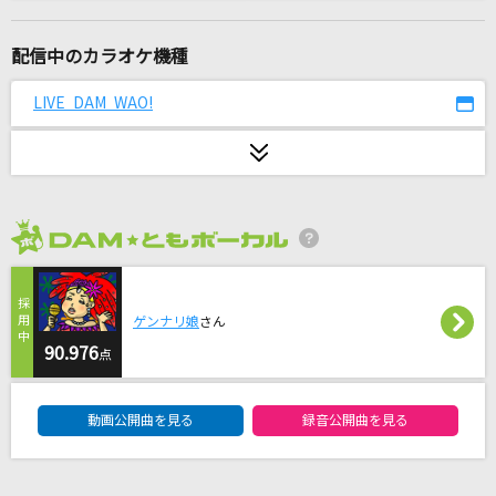
3%
さとう。
配信中のカラオケ機種
[生音]蕾
LIVE DAM WAO!
コブクロ
メトロノーム
米津玄師
2026年8月度
旅立つ日～完全版
JULEPS
ゲンナリ娘
さん
やさしいキスをして
90.976
点
DREAMS COME TRUE
DAM★ともボーカルエントリーランキング
動画公開曲を見る
録音公開曲を見る
愛の花
あいみょん