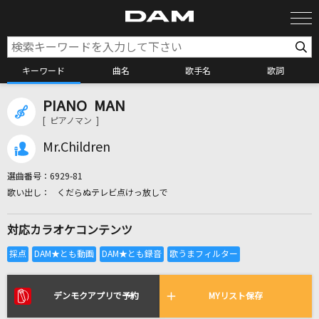
キーワード
曲名
歌手名
歌詞
PIANO MAN
カラオケ検索
[ ピアノマン ]
Mr.Children
カラオケ店舗検索
選曲番号：
6929-81
くだらぬテレビ点けっ放しで
カラオケリクエスト
対応カラオケコンテンツ
全国りれき
リアルタイムで歌われている曲の一覧
デンモクアプリで予約
MYリスト保存