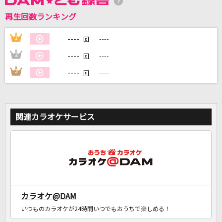
再生回数ランキング
DAMに会員登録・ログインして
カラオケをもっと楽しもう！
----
1
----
回
----
2
----
回
----
3
----
回
自宅でカラオケ歌い放題！
家族や友達と一緒に！練習にも！
関連カラオケサービス
カラオケ@DAM
いつものカラオケが24時間いつでもおうちで楽しめる！