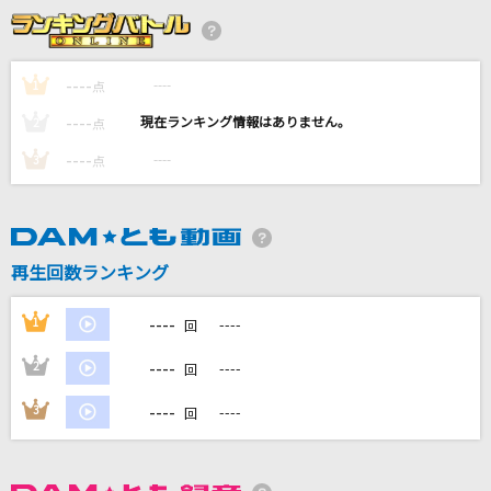
僕は僕を好きになる
乃木坂46
----
----
1
点
AQUARIUS
----
----
2
点
松田聖子
----
----
3
点
メロメラ
iLiFE!
[生音]You're the Only…
再生回数ランキング
小野正利
----
1
----
回
もっと見る
----
2
----
回
DAMの新曲・ランキングなど
----
3
----
回
カラオケ最新情報をチェック！