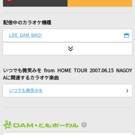
夜の踊り子
サカナクション
配信中のカラオケ機種
ラストチャンス、ラストダンス
≠ME
LIVE DAM WAO!
GO!!!
FLOW
いつでも微笑みを from HOME TOUR 2007.06.15 NAGOY
瞳をとじて
Aに関連するカラオケ楽曲
平井堅
いつでも微笑みを
カメレオン
King Gnu
[生音]又三郎
ヨルシカ
2026年8月度