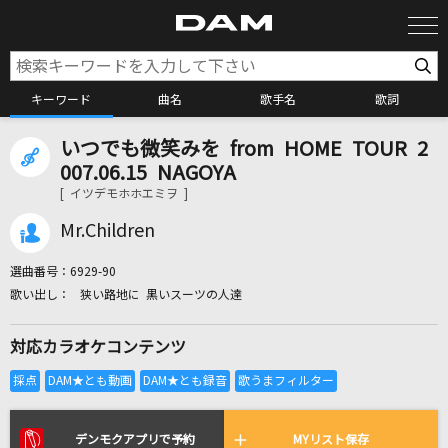
キーワード
曲名
歌手名
歌詞
いつでも微笑みを from HOME TOUR 2
カラオケ検索
007.06.15 NAGOYA
[ イツデモホホエミヲ ]
カラオケ店舗検索
Mr.Children
選曲番号：
6929-90
カラオケリクエスト
狭い路地に 黒いスーツの人達
対応カラオケコンテンツ
全国りれき
リアルタイムで歌われている曲の一覧
デンモクアプリで予約
MYリスト保存