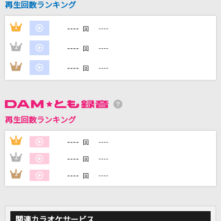
再生回数ランキング
----
1
----
DAMに会員登録・ログインして
回
カラオケをもっと楽しもう！
----
2
----
回
----
3
----
回
自宅でカラオケ歌い放題！
家族や友達と一緒に！練習にも！
再生回数ランキング
----
1
----
回
----
2
----
回
----
3
----
回
関連カラオケサービス