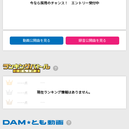
今なら採用のチャンス！ エントリー受付中
ジャンピン
KARA
Time goes by
Every Little Thing
DAM★ともボーカルエントリーランキング
動画公開曲を見る
録音公開曲を見る
ケセラセラ
Mrs. GREEN APPLE
可愛くてごめん
HoneyWorks feat. かぴ
----
----
1
点
もっと見る
----
----
2
点
----
----
3
点
DAMの新曲・ランキングなど
カラオケ最新情報をチェック！