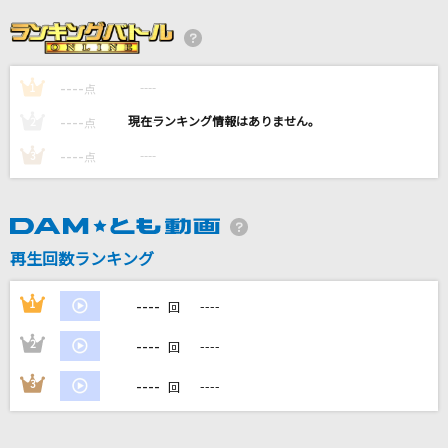
俺よ届け
忘れらんねえよ
----
----
1
点
デートプランA to Z
----
----
2
点
[√AtoZ]羽風薫(CV.細貝圭)、守沢千秋(CV.帆世雄一)、椎名ニキ(CV.山口智
広)、逆先夏目(CV.野島健児)、天満光(CV.小林大紀)
----
----
3
点
明日の記憶
SixTONES
再生回数ランキング
夢想歌
----
Suara
1
----
回
----
2
----
もっと見る
回
----
3
----
回
DAMの新曲・ランキングなど
カラオケ最新情報をチェック！