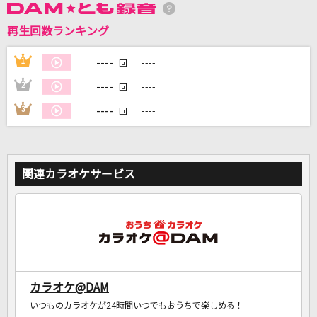
再生回数ランキング
----
1
----
回
DAMに会員登録・ログインして
カラオケをもっと楽しもう！
----
2
----
回
----
3
----
回
自宅でカラオケ歌い放題！
家族や友達と一緒に！練習にも！
関連カラオケサービス
カラオケ@DAM
いつものカラオケが24時間いつでもおうちで楽しめる！