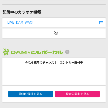
シルエット
KANA-BOON
配信中のカラオケ機種
青空
LIVE DAM WAO!
THE BLUE HEARTS
[生音]R.Y.U.S.E.I.(LIVE TOUR 2015“BLUE PLAN
ET“)
三代目 J SOUL BROTHERS from EXILE TRIBE
2026年8月度
トリセツ
今なら採用のチャンス！ エントリー受付中
西野カナ
The Everlasting Guilty Crown
EGOIST
DAM★ともボーカルエントリーランキング
動画公開曲を見る
録音公開曲を見る
WHITE REFLECTION
TWO-MIX