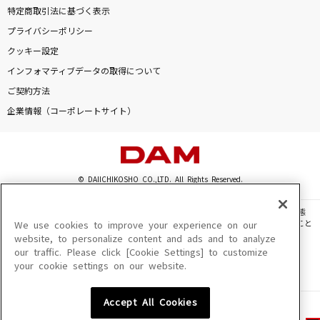
特定商取引法に基づく表示
プライバシーポリシー
クッキー設定
インフォマティブデータの取得について
ご契約方法
企業情報（コーポレートサイト）
© DAIICHIKOSHO CO.,LTD. All Rights Reserved.
このサイトに掲載されている一切の文章・画像・写真・動画・音声等を、手段や形態
を問わず、著作権法の定める範囲を超えて無断で複製、転載、ファイル化などすること
We use cookies to improve your experience on our
を禁じます。
website, to personalize content and ads and to analyze
our traffic. Please click [Cookie Settings] to customize
楽曲及びコンテンツは、機種によりご利用いただけない場合があります。
your cookie settings on our website.
楽曲及びコンテンツの配信日、配信内容が変更になる場合があります。
楽曲によりMYリスト保存ができない場合があります。
Accept All Cookies
JASRAC許諾番号
6602250213Y31015 6602250112Y38026 6602250240Y31015