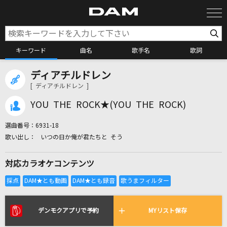
キーワード
曲名
歌手名
歌詞
ディアチルドレン
カラオケ検索
[ ディアチルドレン ]
YOU THE ROCK★(YOU THE ROCK)
カラオケ店舗検索
選曲番号：
6931-18
いつの日か俺が君たちと そう
カラオケリクエスト
対応カラオケコンテンツ
全国りれき
リアルタイムで歌われている曲の一覧
デンモクアプリで予約
MYリスト保存