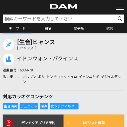
キーワード
曲名
歌手名
歌詞
[生音]ヒャンス
カラオケ検索
[ ヒャンス ]
イドンウォン・パクインス
カラオケ店舗検索
選曲番号：
6934-78
ノルブン ボル トンチョックトゥロ イェンニヤギ チジュルデヌ
カラオケリクエスト
ン
対応カラオケコンテンツ
全国りれき
リアルタイムで歌われている曲の一覧
デンモクアプリで予約
MYリスト保存