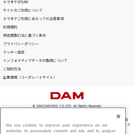
カラオケ＠DAM
サイトのご利用について
カラオケご利用にあたっての注意事項
利用規約
特定商取引法に基づく表示
プライバシーポリシー
クッキー設定
インフォマティブデータの取得について
ご契約方法
企業情報（コーポレートサイト）
© DAIICHIKOSHO CO.,LTD. All Rights Reserved.
このサイトに掲載されている一切の文章・画像・写真・動画・音声等を、手段や形態
を問わず、著作権法の定める範囲を超えて無断で複製、転載、ファイル化などすること
We use cookies to improve your experience on our
を禁じます。
website, to personalize content and ads and to analyze