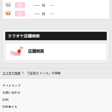
----
2
----
回
----
3
----
回
DAMに会員登録・ログインして
カラオケをもっと楽しもう！
カラオケ店舗検索
自宅でカラオケ歌い放題！
家族や友達と一緒に！練習にも！
店舗検索
カラオケ検索
「[生音]ヒャンス」の詳細
サイトマップ
お問い合わせ
DAM
DAM★とも