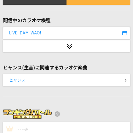
ケセラセラ
Mrs. GREEN APPLE
配信中のカラオケ機種
[生音]Walking with you
Novelbright
LIVE DAM WAO!
[生音]足音 ～Be Strong
Mr.Children
ヒャンス(生音)に関連するカラオケ楽曲
脳漿炸裂ガール
れるりり feat.初音ミク&GUMI
ヒャンス
[生音]現状ディストラクション
SPYAIR
ラブル
須田景凪
----
----
1
点