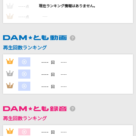
[生音]朝が来る前に
----
----
2
点
秦 基博
----
----
3
点
らしさ
Official髭男dism
再生回数ランキング
[生音]春愁(ビデオクリップバージョン)
Mrs. GREEN APPLE
----
1
----
回
仮面武闘会
----
2
----
回
カルxピン
----
3
----
回
もっと見る
DAMの新曲・ランキングなど
再生回数ランキング
カラオケ最新情報をチェック！
----
1
----
回