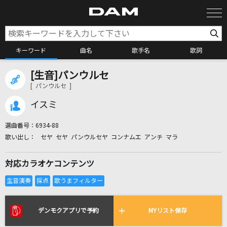
キーワード
曲名
歌手名
歌詞
[生音]パンウルセ
カラオケ検索
[ パンウルセ ]
イスミ
カラオケ店舗検索
選曲番号：
6934-88
セヤ セヤ パンウルセヤ コンナムエ アンチ マラ
カラオケリクエスト
対応カラオケコンテンツ
全国りれき
リアルタイムで歌われている曲の一覧
デンモクアプリで予約
MYリスト保存