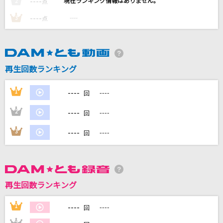
----
----
2
点
好きすぎて滅！
----
----
3
点
M!LK
残酷な天使のテーゼ
高橋洋子
再生回数ランキング
旅路
----
1
----
回
藤井 風
----
2
----
回
[生音]ひまわりの約束
----
3
----
回
秦 基博
もっと見る
再生回数ランキング
DAMの新曲・ランキングなど
カラオケ最新情報をチェック！
----
1
----
回