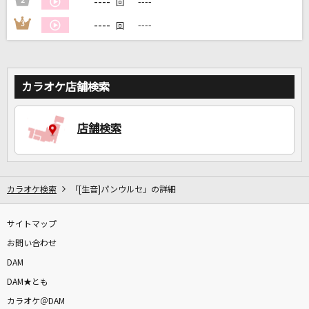
----
2
----
回
----
3
----
回
DAMに会員登録・ログインして
カラオケをもっと楽しもう！
カラオケ店舗検索
自宅でカラオケ歌い放題！
店舗検索
家族や友達と一緒に！練習にも！
カラオケ検索
「[生音]パンウルセ」の詳細
サイトマップ
お問い合わせ
DAM
DAM★とも
カラオケ＠DAM