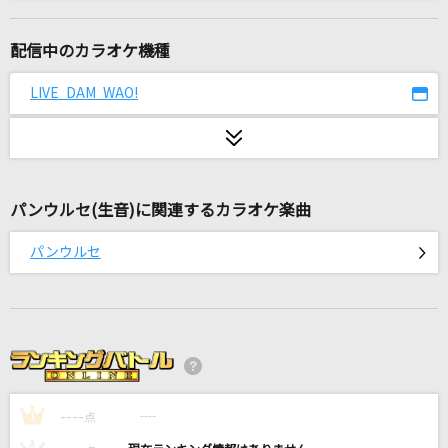
さくら
ケツメイシ
配信中のカラオケ機種
Stardom
LIVE DAM WAO!
King Gnu
[生音]ミュージック・アワー
ポルノグラフィティ
パンウルセ(生音)に関連するカラオケ楽曲
プルメリア
パンウルセ
奥井亜紀
奇跡の地球
桑田佳祐&Mr.Children
ダーリン
----
須田景凪
----
1
点