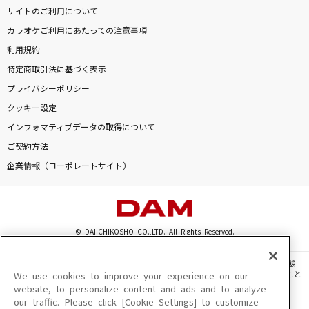
サイトのご利用について
カラオケご利用にあたっての注意事項
利用規約
特定商取引法に基づく表示
プライバシーポリシー
クッキー設定
インフォマティブデータの取得について
ご契約方法
企業情報（コーポレートサイト）
© DAIICHIKOSHO CO.,LTD. All Rights Reserved.
このサイトに掲載されている一切の文章・画像・写真・動画・音声等を、手段や形態
を問わず、著作権法の定める範囲を超えて無断で複製、転載、ファイル化などすること
We use cookies to improve your experience on our
を禁じます。
website, to personalize content and ads and to analyze
our traffic. Please click [Cookie Settings] to customize
楽曲及びコンテンツは、機種によりご利用いただけない場合があります。