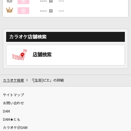
----
2
----
回
----
3
----
回
DAMに会員登録・ログインして
カラオケをもっと楽しもう！
カラオケ店舗検索
自宅でカラオケ歌い放題！
店舗検索
家族や友達と一緒に！練習にも！
カラオケ検索
「[生音]ピエ」の詳細
サイトマップ
お問い合わせ
DAM
DAM★とも
カラオケ＠DAM