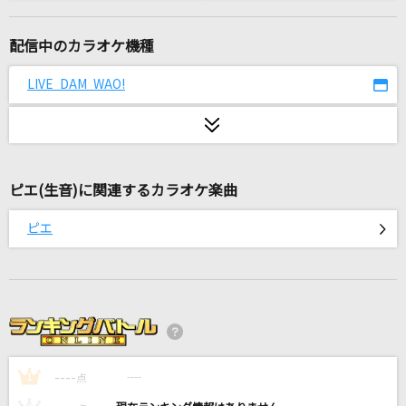
さよならはエモーション
サカナクション
配信中のカラオケ機種
シャル・ウィ・ダンス?
LIVE DAM WAO!
ReoNa
君って
西野カナ
ピエ(生音)に関連するカラオケ楽曲
ダーリン
ピエ
Mrs. GREEN APPLE
世界に一つだけの花
SMAP
カリスマックス
----
Snow Man
----
1
点