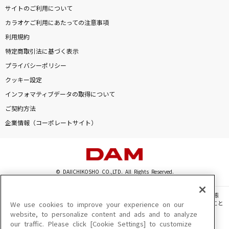
サイトのご利用について
カラオケご利用にあたっての注意事項
利用規約
特定商取引法に基づく表示
プライバシーポリシー
クッキー設定
インフォマティブデータの取得について
ご契約方法
企業情報（コーポレートサイト）
© DAIICHIKOSHO CO.,LTD. All Rights Reserved.
このサイトに掲載されている一切の文章・画像・写真・動画・音声等を、手段や形態
を問わず、著作権法の定める範囲を超えて無断で複製、転載、ファイル化などすること
We use cookies to improve your experience on our
を禁じます。
website, to personalize content and ads and to analyze
our traffic. Please click [Cookie Settings] to customize
楽曲及びコンテンツは、機種によりご利用いただけない場合があります。