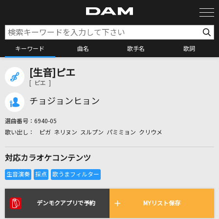
キーワード
曲名
歌手名
歌詞
[生音]ピエ
カラオケ検索
[ ピエ ]
チョジョンヒョン
カラオケ店舗検索
選曲番号：
6940-05
ピガ ネリヌン スルプン パミミョン クリウメ
カラオケリクエスト
対応カラオケコンテンツ
全国りれき
リアルタイムで歌われている曲の一覧
デンモクアプリで予約
MYリスト保存