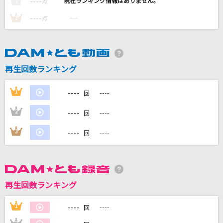
----
----
2
点
[生音]ドライフラワー
----
----
3
点
優里
好きすぎて滅！
M!LK
再生回数ランキング
ホムンクルス
----
1
----
回
Vaundy
----
2
----
回
7月のサイダー
----
3
----
回
超ときめき宣伝部(ときめき宣伝部)
もっと見る
再生回数ランキング
DAMの新曲・ランキングなど
カラオケ最新情報をチェック！
----
1
----
回