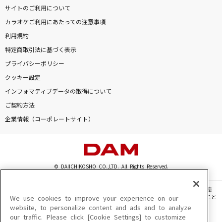
サイトのご利用について
カラオケご利用にあたっての注意事項
利用規約
特定商取引法に基づく表示
プライバシーポリシー
クッキー設定
インフォマティブデータの取得について
ご契約方法
企業情報（コーポレートサイト）
© DAIICHIKOSHO CO.,LTD. All Rights Reserved.
このサイトに掲載されている一切の文章・画像・写真・動画・音声等を、手段や形態
を問わず、著作権法の定める範囲を超えて無断で複製、転載、ファイル化などすること
We use cookies to improve your experience on our
を禁じます。
website, to personalize content and ads and to analyze
our traffic. Please click [Cookie Settings] to customize
楽曲及びコンテンツは、機種によりご利用いただけない場合があります。