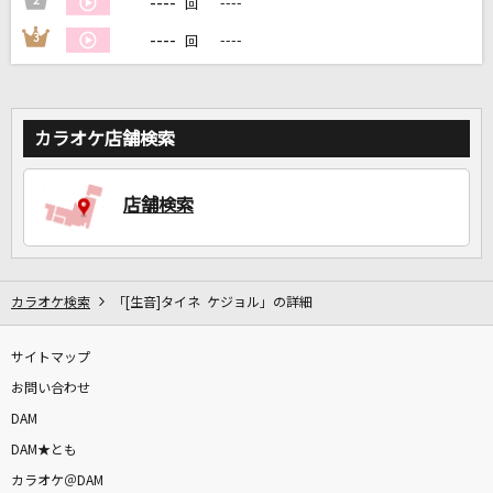
----
2
----
回
カラオケ最新情報をチェック！
----
3
----
回
DAMに会員登録・ログインして
カラオケ店舗検索
カラオケをもっと楽しもう！
店舗検索
自宅でカラオケ歌い放題！
家族や友達と一緒に！練習にも！
カラオケ検索
「[生音]タイネ ケジョル」の詳細
サイトマップ
お問い合わせ
DAM
DAM★とも
カラオケ＠DAM