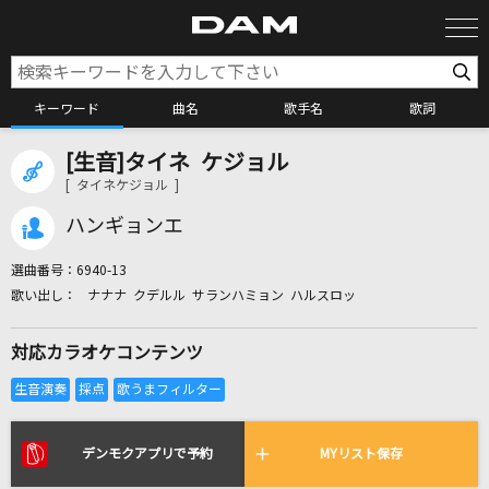
キーワード
曲名
歌手名
歌詞
[生音]タイネ ケジョル
カラオケ検索
[ タイネケジョル ]
ハンギョンエ
カラオケ店舗検索
選曲番号：
6940-13
ナナナ クデルル サランハミョン ハルスロッ
カラオケリクエスト
対応カラオケコンテンツ
全国りれき
リアルタイムで歌われている曲の一覧
デンモクアプリで予約
MYリスト保存