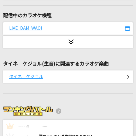
幕が上がる
back number
配信中のカラオケ機種
紫煙
LIVE DAM WAO!
神野美伽
[生音]ツッパリHigh School Rock'n Roll(登校
編)
横浜銀蝿(横浜銀蝿40th)
タイネ ケジョル(生音)に関連するカラオケ楽曲
タイネ ケジョル
[生音]さよならエレジー
菅田将暉
[生音]君が好き
Mr.Children
雨夜の月に
----
----
1
点
工藤静香