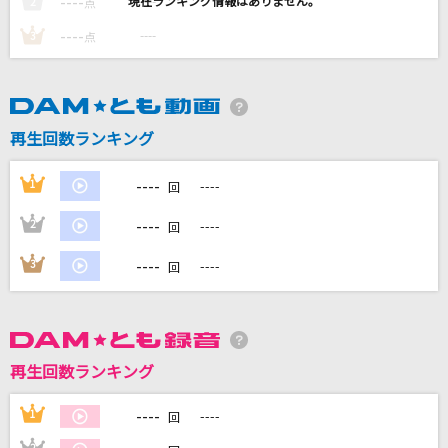
----
----
2
点
----
[生音]リンジュー・ラヴ
----
3
点
マカロニえんぴつ
LOVE SONG
再生回数ランキング
三代目 J SOUL BROTHERS from EXILE TRIBE
----
1
----
Shake The World!!
回
ブラストワンピース(CV.紫月杏朱彩)・アーモンドアイ(CV.石原夏織)・ラ
----
2
----
回
ッキーライラック(CV.中島由貴)・グランアレグリア(CV.夏目妃菜)・ラヴ
ズオンリーユー(CV.久保田未夢)・クロノジェネシス(CV.真名瀬日和)・カ
レンブーケドール(CV.小田杏樹)
----
3
----
回
まっさら
ReoNa
再生回数ランキング
もっと見る
----
1
----
回
DAMの新曲・ランキングなど