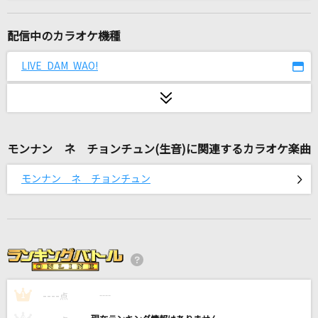
シングルベッド
シャ乱Q
配信中のカラオケ機種
How-to
LIVE DAM WAO!
Mrs. GREEN APPLE
烏(ビデオクリップバージョン)
米津玄師
モンナン ネ チョンチュン(生音)に関連するカラオケ楽曲
瞳をとじて
モンナン ネ チョンチュン
平井堅
愛してない
Acid Black Cherry
ハリケーン
----
ラッツ&スター(シャネルズ)
----
1
点