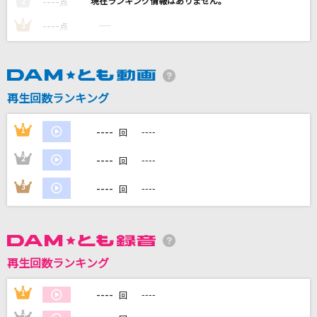
----
----
2
点
Lemon
----
----
3
点
米津玄師
ライラック
Mrs. GREEN APPLE
再生回数ランキング
Time Passed Me By(夜の芝生)
----
1
----
回
TM NETWORK(TMN)
----
2
----
回
おやすみせかい
----
3
----
回
the奥歯's
もっと見る
再生回数ランキング
DAMの新曲・ランキングなど
カラオケ最新情報をチェック！
----
1
----
回