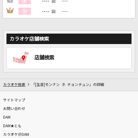
----
2
----
回
----
3
----
回
DAMに会員登録・ログインして
カラオケをもっと楽しもう！
カラオケ店舗検索
自宅でカラオケ歌い放題！
店舗検索
家族や友達と一緒に！練習にも！
カラオケ検索
「[生音]モンナン ネ チョンチュン」の詳細
サイトマップ
お問い合わせ
DAM
DAM★とも
カラオケ＠DAM