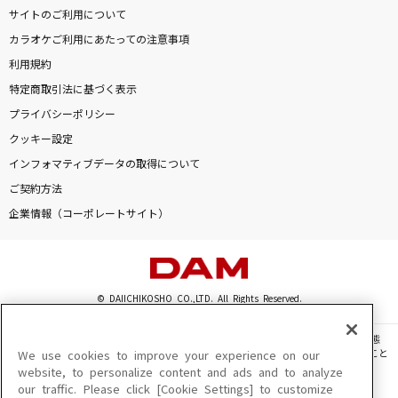
サイトのご利用について
カラオケご利用にあたっての注意事項
利用規約
特定商取引法に基づく表示
プライバシーポリシー
クッキー設定
インフォマティブデータの取得について
ご契約方法
企業情報（コーポレートサイト）
© DAIICHIKOSHO CO.,LTD. All Rights Reserved.
このサイトに掲載されている一切の文章・画像・写真・動画・音声等を、手段や形態
を問わず、著作権法の定める範囲を超えて無断で複製、転載、ファイル化などすること
We use cookies to improve your experience on our
を禁じます。
website, to personalize content and ads and to analyze
our traffic. Please click [Cookie Settings] to customize
楽曲及びコンテンツは、機種によりご利用いただけない場合があります。