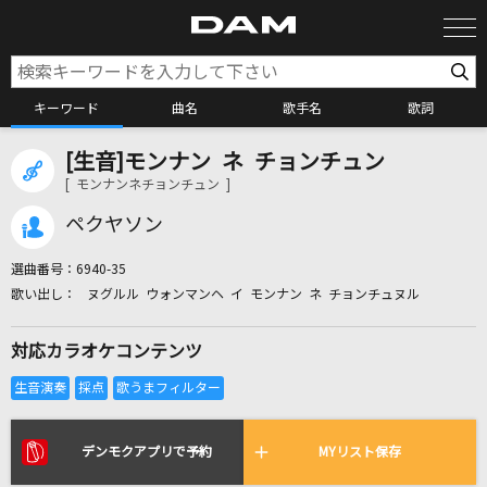
キーワード
曲名
歌手名
歌詞
[生音]モンナン ネ チョンチュン
カラオケ検索
[ モンナンネチョンチュン ]
ペクヤソン
カラオケ店舗検索
選曲番号：
6940-35
ヌグルル ウォンマンヘ イ モンナン ネ チョンチュヌル
カラオケリクエスト
対応カラオケコンテンツ
全国りれき
リアルタイムで歌われている曲の一覧
デンモクアプリで予約
MYリスト保存