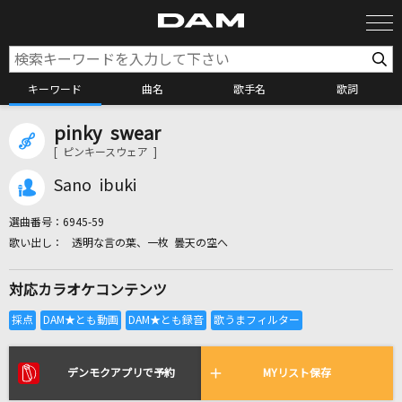
キーワード
曲名
歌手名
歌詞
pinky swear
カラオケ検索
[ ピンキースウェア ]
Sano ibuki
カラオケ店舗検索
選曲番号：
6945-59
透明な言の葉、一枚 曇天の空へ
カラオケリクエスト
対応カラオケコンテンツ
全国りれき
リアルタイムで歌われている曲の一覧
デンモクアプリで予約
MYリスト保存