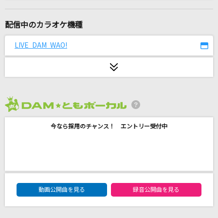
月の詩
GACKT(Gackt)
配信中のカラオケ機種
雨とペトラ
LIVE DAM WAO!
バルーン
ラブソングに襲われる
＝LOVE
2026年8月度
晩餐歌
今なら採用のチャンス！ エントリー受付中
tuki.
才悩人応援歌
BUMP OF CHICKEN
DAM★ともボーカルエントリーランキング
ビリヤニ
動画公開曲を見る
録音公開曲を見る
乃木坂46