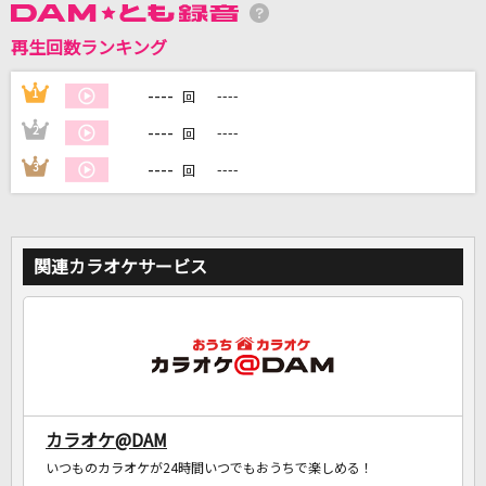
再生回数ランキング
DAMに会員登録・ログインして
カラオケをもっと楽しもう！
----
1
----
回
----
2
----
回
----
3
----
回
自宅でカラオケ歌い放題！
家族や友達と一緒に！練習にも！
関連カラオケサービス
カラオケ@DAM
いつものカラオケが24時間いつでもおうちで楽しめる！