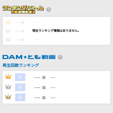
ORION
中島美嘉
----
----
1
I LOVE...
点
Official髭男dism
----
----
2
点
----
----
3
点
あの子コンプレックス
＝LOVE
[生音]アイのシナリオ
再生回数ランキング
CHiCO with HoneyWorks
----
1
----
回
もっと見る
----
2
----
回
DAMの新曲・ランキングなど
----
3
----
回
カラオケ最新情報をチェック！