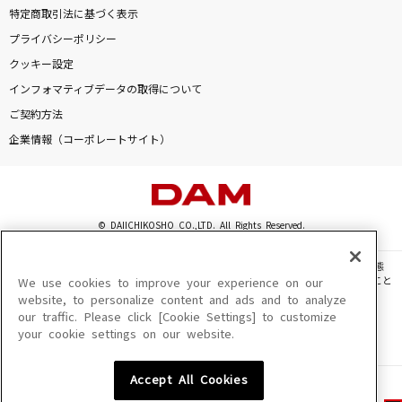
特定商取引法に基づく表示
プライバシーポリシー
クッキー設定
インフォマティブデータの取得について
ご契約方法
企業情報（コーポレートサイト）
© DAIICHIKOSHO CO.,LTD. All Rights Reserved.
このサイトに掲載されている一切の文章・画像・写真・動画・音声等を、手段や形態
を問わず、著作権法の定める範囲を超えて無断で複製、転載、ファイル化などすること
We use cookies to improve your experience on our
を禁じます。
website, to personalize content and ads and to analyze
our traffic. Please click [Cookie Settings] to customize
楽曲及びコンテンツは、機種によりご利用いただけない場合があります。
your cookie settings on our website.
楽曲及びコンテンツの配信日、配信内容が変更になる場合があります。
楽曲によりMYリスト保存ができない場合があります。
Accept All Cookies
JASRAC許諾番号
6602250213Y31015 6602250112Y38026 6602250240Y31015