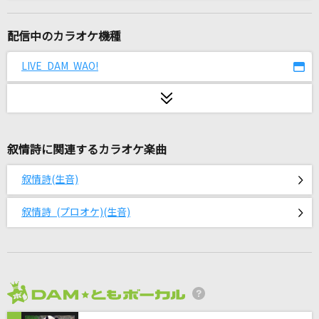
色・ホワイトブレンド
竹内まりや
配信中のカラオケ機種
きっと大丈夫
LIVE DAM WAO!
Little Glee Monster
TEST ME(【推しの子】アニメバージョン)
ちゃんみな
叙情詩に関連するカラオケ楽曲
[生音]優しい雨
叙情詩(生音)
小泉今日子
叙情詩 (プロオケ)(生音)
[生音]友達のまま
PRINCESS PRINCESS
カルマ
BUMP OF CHICKEN
2026年8月度