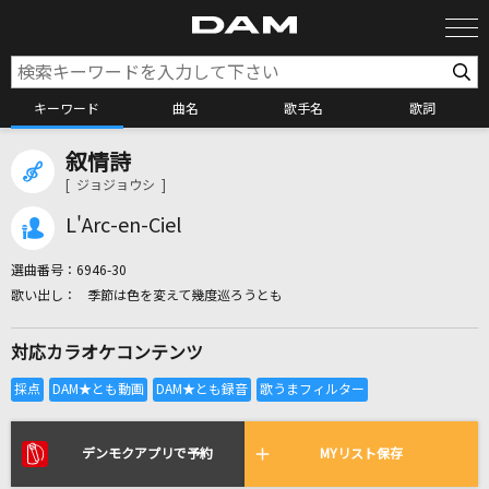
キーワード
曲名
歌手名
歌詞
叙情詩
カラオケ検索
[ ジョジョウシ ]
L'Arc-en-Ciel
カラオケ店舗検索
選曲番号：
6946-30
季節は色を変えて幾度巡ろうとも
カラオケリクエスト
対応カラオケコンテンツ
全国りれき
リアルタイムで歌われている曲の一覧
デンモクアプリで予約
MYリスト保存