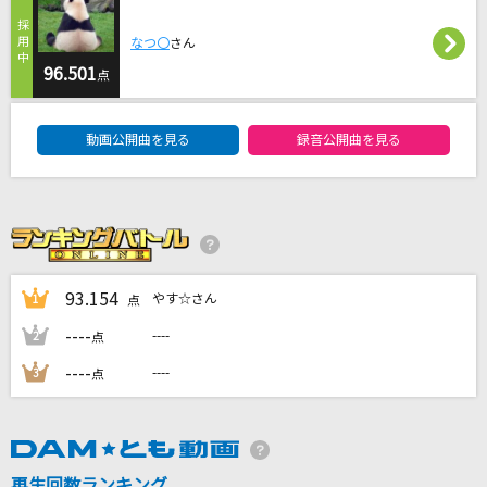
凍えそうな季節から
なつ〇
さん
Aimer(エメ)
96.501
点
HOTEL NINE STAR
DAM★ともボーカルエントリーランキング
EBiDAN (恵比寿学園男子部)
動画公開曲を見る
録音公開曲を見る
[生音]レイニーブルー
徳永英明
[生音]プロローグ
Uru
93.154
やす☆さん
1
点
----
----
2
点
もっと見る
----
----
3
点
DAMの新曲・ランキングなど
カラオケ最新情報をチェック！
再生回数ランキング