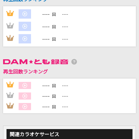
----
1
----
回
DAMに会員登録・ログインして
カラオケをもっと楽しもう！
----
2
----
回
----
3
----
回
自宅でカラオケ歌い放題！
家族や友達と一緒に！練習にも！
再生回数ランキング
----
1
----
回
----
2
----
回
----
3
----
回
関連カラオケサービス