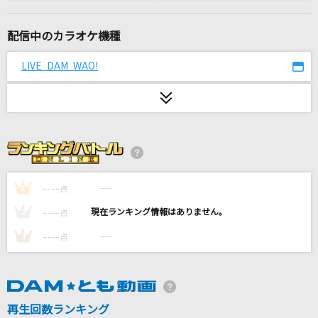
だから僕は音楽を辞めた
ヨルシカ
配信中のカラオケ機種
ドライフラワー
LIVE DAM WAO!
優里
[生音]ボクノート
スキマスイッチ
イケナイ太陽
ORANGE RANGE
----
----
1
点
----
----
2
点
[生音]HALF
----
----
3
点
女王蜂
輝く未来[塔の上のラプンツェル]
小此木まり/畠中洋
再生回数ランキング