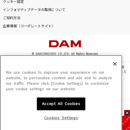
クッキー設定
インフォマティブデータの取得について
ご契約方法
企業情報（コーポレートサイト）
© DAIICHIKOSHO CO.,LTD. All Rights Reserved.
このサイトに掲載されている一切の文章・画像・写真・動画・音声等を、手段や形態
を問わず、著作権法の定める範囲を超えて無断で複製、転載、ファイル化などすること
We use cookies to improve your experience on our
を禁じます。
website, to personalize content and ads and to analyze
our traffic. Please click [Cookie Settings] to customize
楽曲及びコンテンツは、機種によりご利用いただけない場合があります。
your cookie settings on our website.
楽曲及びコンテンツの配信日、配信内容が変更になる場合があります。
楽曲によりMYリスト保存ができない場合があります。
Accept All Cookies
JASRAC許諾番号
6602250213Y31015 6602250112Y38026 6602250240Y31015
6602250241Y45122
Cookies Settings
NexTone許諾番号
ID000002945 ID000002947 ID000002937 ID000002938