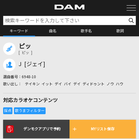
キーワード
曲名
歌手名
歌詞
ピッ
カラオケ検索
[ ピッ ]
J [ジェイ]
カラオケ店舗検索
選曲番号：
6948-10
テイキン イット デイ バイ デイ ディドゥント ノウ ハウ
カラオケリクエスト
対応カラオケコンテンツ
全国りれき
リアルタイムで歌われている曲の一覧
デンモクアプリで予約
MYリスト保存