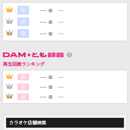
Maria
----
1
----
回
GACKT(Gackt)
----
2
----
回
丸の内サディスティック
----
3
----
回
椎名林檎
怪獣
サカナクション
再生回数ランキング
[生音]長い夜
----
1
----
回
松山千春
----
2
----
回
もっと見る
----
3
----
回
DAMの新曲・ランキングなど
カラオケ最新情報をチェック！
カラオケ店舗検索