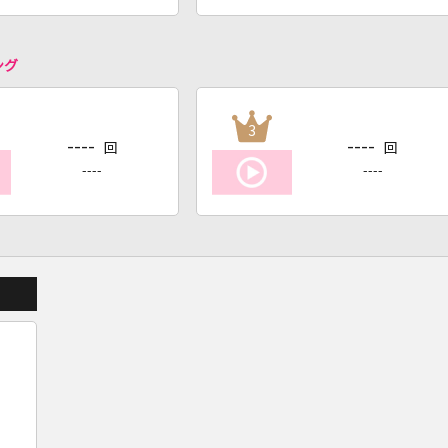
ング
3
----
----
回
回
----
----