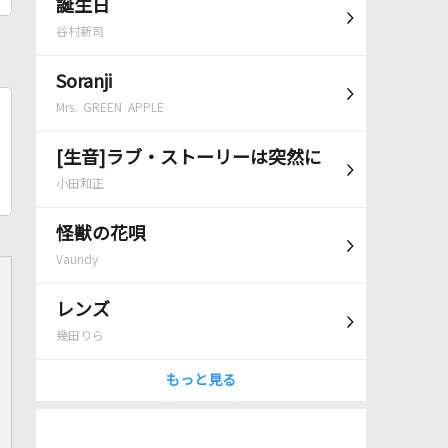
誕生日
谷村新司
Soranji
Mrs. GREEN APPLE
[生音]ラブ・ストーリーは突然に
小田和正
怪獣の花唄
Vaundy
レンズ
幾田りら
もっと見る