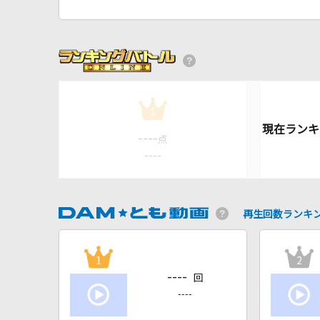
1
----
点
----
再生回数ランキ
1
2
----
回
----