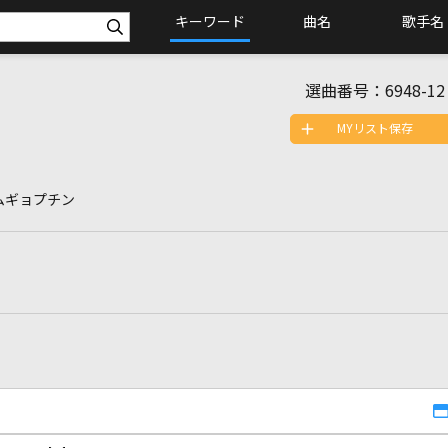
キーワード
曲名
歌手名
選曲番号：
6948-12
MYリスト保存
ムギョプチン