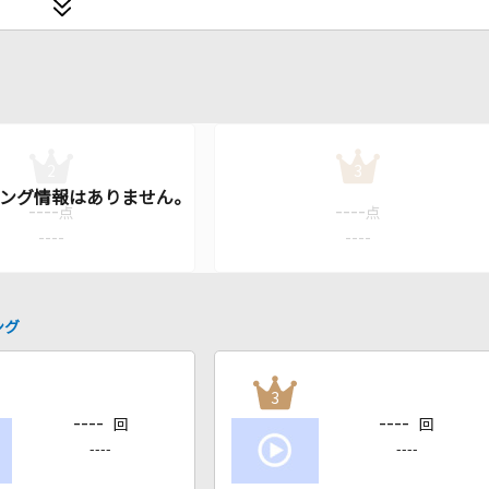
2
3
----
----
点
点
----
----
ング
3
----
----
回
回
----
----