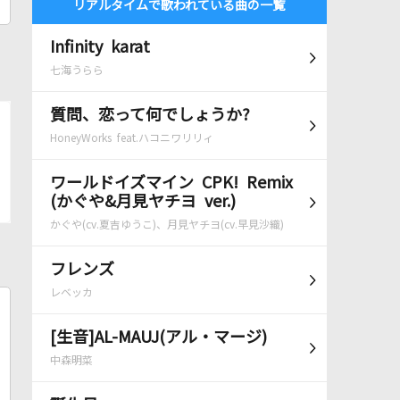
リアルタイムで歌われている曲の一覧
Infinity karat
七海うらら
質問、恋って何でしょうか?
HoneyWorks feat.ハコニワリリィ
ワールドイズマイン CPK! Remix
(かぐや&月見ヤチヨ ver.)
かぐや(cv.夏吉ゆうこ)、月見ヤチヨ(cv.早見沙織)
フレンズ
レベッカ
[生音]AL-MAUJ(アル・マージ)
中森明菜