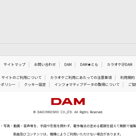
サイトマップ
お問い合わせ
DAM
DAM★とも
カラオケ＠DAM
サイトのご利用について
カラオケご利用にあたっての注意事項
利用規約
ーポリシー
クッキー設定
インフォマティブデータの取得について
ご契
© DAIICHIKOSHO CO.,LTD. All Rights Reserved.
・写真・動画・音声等を、手段や形態を問わず、著作権法の定める範囲を超えて無断で複
楽曲及びコンテンツは、機種によりご利用いただけない場合があります。