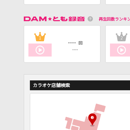
再生回数ランキ
1
2
----
回
----
カラオケ店舗検索