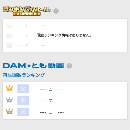
[生音]水平線
back number
----
----
1
点
[生音]GO!GO!MANIAC
----
----
2
点
放課後ティータイム
----
----
3
点
怪獣の花唄
Vaundy
再生回数ランキング
Again
Mr.Children
----
1
----
回
もっと見る
----
2
----
回
----
3
----
回
DAMの新曲・ランキングなど
カラオケ最新情報をチェック！