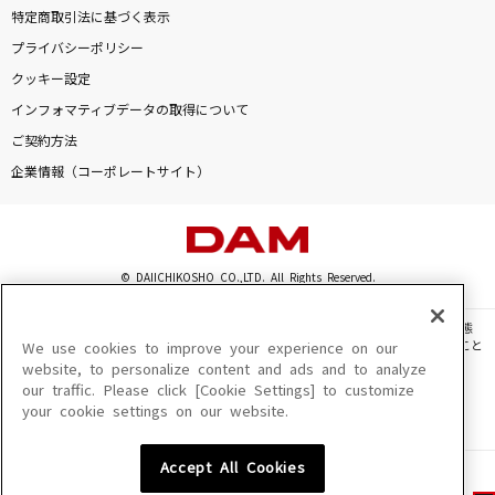
特定商取引法に基づく表示
プライバシーポリシー
クッキー設定
インフォマティブデータの取得について
ご契約方法
企業情報（コーポレートサイト）
© DAIICHIKOSHO CO.,LTD. All Rights Reserved.
このサイトに掲載されている一切の文章・画像・写真・動画・音声等を、手段や形態
を問わず、著作権法の定める範囲を超えて無断で複製、転載、ファイル化などすること
We use cookies to improve your experience on our
を禁じます。
website, to personalize content and ads and to analyze
our traffic. Please click [Cookie Settings] to customize
楽曲及びコンテンツは、機種によりご利用いただけない場合があります。
your cookie settings on our website.
楽曲及びコンテンツの配信日、配信内容が変更になる場合があります。
楽曲によりMYリスト保存ができない場合があります。
Accept All Cookies
JASRAC許諾番号
6602250213Y31015 6602250112Y38026 6602250240Y31015