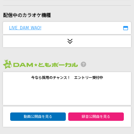
[生音]ガリレオは恋をする
優里
配信中のカラオケ機種
Soranji
LIVE DAM WAO!
Mrs. GREEN APPLE
ライラック
Mrs. GREEN APPLE
2026年8月度
[生音]難破船
今なら採用のチャンス！ エントリー受付中
中森明菜
ピエロ
SEKAI NO OWARI(世界の終わり)
DAM★ともボーカルエントリーランキング
[オリカラ]世界が終るまでは… 1994/6/22渋谷
動画公開曲を見る
録音公開曲を見る
公会堂
WANDS