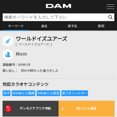
キーワード
曲名
歌手名
歌詞
ワールドイズユアーズ
カラオケ検索
[ ワールドイズユアーズ ]
Mom
カラオケ店舗検索
選曲番号：
6949-59
何かが終わった香りがした
カラオケリクエスト
対応カラオケコンテンツ
全国りれき
リアルタイムで歌われている曲の一覧
デンモクアプリで予約
MYリスト保存