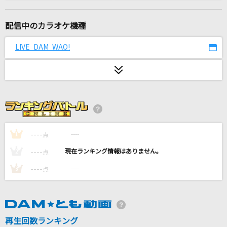
25コ目の染色体
RADWIMPS
配信中のカラオケ機種
ケセラセラ
LIVE DAM WAO!
Mrs. GREEN APPLE
ALONES
Aqua Timez
エンコー少女
梨本うい feat.初音ミク
----
----
1
点
----
----
2
点
[生音]シルエット
----
----
3
点
KANA-BOON
恋人ごっこ
マカロニえんぴつ
再生回数ランキング