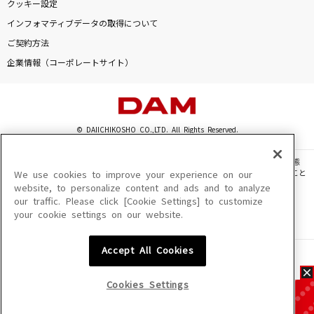
クッキー設定
インフォマティブデータの取得について
ご契約方法
企業情報（コーポレートサイト）
© DAIICHIKOSHO CO.,LTD. All Rights Reserved.
このサイトに掲載されている一切の文章・画像・写真・動画・音声等を、手段や形態
を問わず、著作権法の定める範囲を超えて無断で複製、転載、ファイル化などすること
We use cookies to improve your experience on our
を禁じます。
website, to personalize content and ads and to analyze
our traffic. Please click [Cookie Settings] to customize
楽曲及びコンテンツは、機種によりご利用いただけない場合があります。
your cookie settings on our website.
楽曲及びコンテンツの配信日、配信内容が変更になる場合があります。
楽曲によりMYリスト保存ができない場合があります。
Accept All Cookies
JASRAC許諾番号
6602250213Y31015 6602250112Y38026 6602250240Y31015
6602250241Y45122
Cookies Settings
NexTone許諾番号
ID000002945 ID000002947 ID000002937 ID000002938