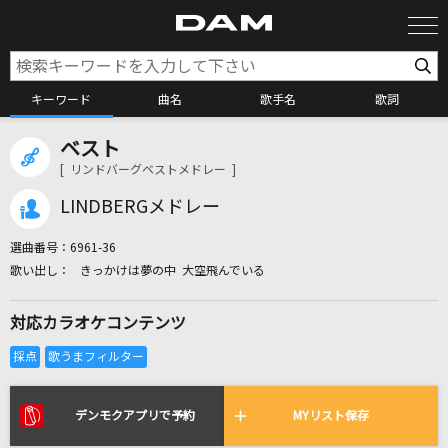
キーワード
曲名
歌手名
歌詞
ベスト
カラオケ検索
[ リンドバーグベストメドレー ]
LINDBERGメドレー
カラオケ店舗検索
選曲番号：
6961-36
きっかけは夢の中 大空飛んでいる
カラオケリクエスト
対応カラオケコンテンツ
全国りれき
リアルタイムで歌われている曲の一覧
デンモクアプリで予約
MYリスト保存